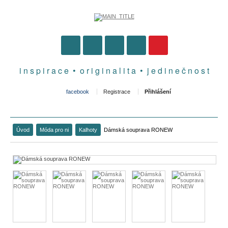
i n s p i r a c e • o r i g i n a l i t a • j e d i n e č n o s t
facebook
Registrace
Přihlášení
Úvod
Móda pro ni
Kalhoty
Dámská souprava RONEW