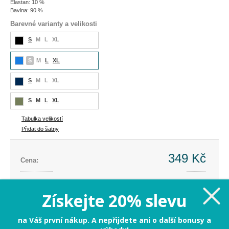
Elastan: 10 %
Bavlna: 90 %
Barevné varianty a velikosti
S
M
L
XL
S
M
L
XL
S
M
L
XL
S
M
L
XL
Tabulka velikostí
Přidat do šatny
349 Kč
Cena:
Cena dříve:
899 Kč
Ušetříte:
-550 Kč (-61%)
Získejte 20% slevu
S
na Váš první nákup. A nepřijdete ani o další bonusy a