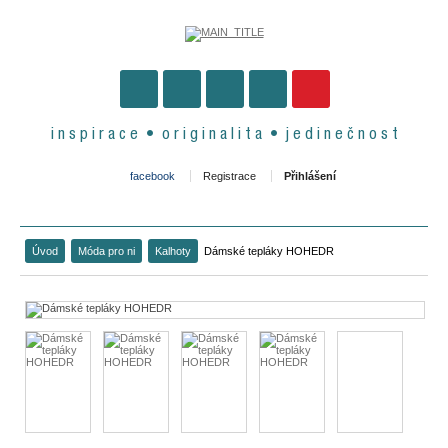
i n s p i r a c e • o r i g i n a l i t a • j e d i n e č n o s t
facebook
Registrace
Přihlášení
Úvod
Móda pro ni
Kalhoty
Dámské tepláky HOHEDR