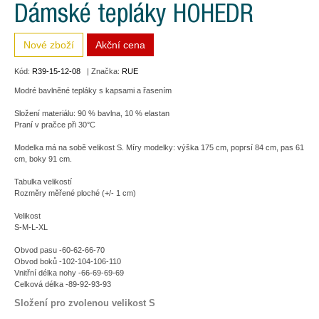
Dámské tepláky HOHEDR
Nové zboží
Akční cena
Kód:
R39-15-12-08
| Značka:
RUE
Modré bavlněné tepláky s kapsami a řasením
Složení materiálu: 90 % bavlna, 10 % elastan
Praní v pračce při 30°C
Modelka má na sobě velikost S. Míry modelky: výška 175 cm, poprsí 84 cm, pas 61
cm, boky 91 cm.
Tabulka velikostí
Rozměry měřené ploché (+/- 1 cm)
Velikost
S-M-L-XL
Obvod pasu -60-62-66-70
Obvod boků -102-104-106-110
Vnitřní délka nohy -66-69-69-69
Celková délka -89-92-93-93
Složení pro zvolenou velikost S