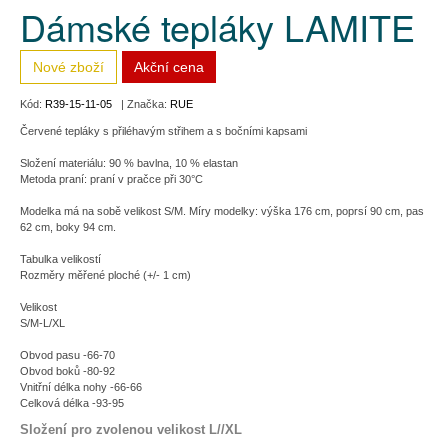
Dámské tepláky LAMITE
Nové zboží
Akční cena
Kód:
R39-15-11-05
| Značka:
RUE
Červené tepláky s přiléhavým střihem a s bočními kapsami
Složení materiálu: 90 % bavlna, 10 % elastan
Metoda praní: praní v pračce při 30°C
Modelka má na sobě velikost S/M. Míry modelky: výška 176 cm, poprsí 90 cm, pas
62 cm, boky 94 cm.
Tabulka velikostí
Rozměry měřené ploché (+/- 1 cm)
Velikost
S/M-L/XL
Obvod pasu -66-70
Obvod boků -80-92
Vnitřní délka nohy -66-66
Celková délka -93-95
Složení pro zvolenou velikost L//XL