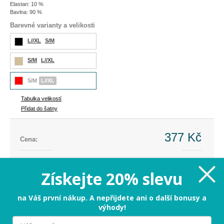
Elastan: 10 %
Bavlna: 90 %
Barevné varianty a velikosti
L//XL
S/M
S/M
L//XL
S/M
L//XL
Tabulka velikostí
Přidat do šatny
377 Kč
Cena:
Cena dříve:
899 Kč
Ušetříte:
-522 Kč (-58%)
Získejte 20% slevu
L//XL - zbývá už jen pár kousků
na Váš první nákup. A nepřijdete ani o další bonusy a
výhody!
PŘIDAT DO KOŠÍKU