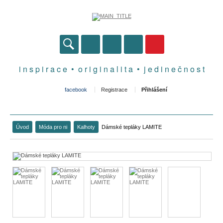
i n s p i r a c e • o r i g i n a l i t a • j e d i n e č n o s t
facebook
Registrace
Přihlášení
Úvod
Móda pro ni
Kalhoty
Dámské tepláky LAMITE