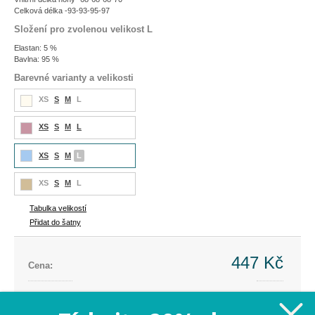
Celková délka -93-93-95-97
Složení pro zvolenou velikost L
Elastan: 5 %
Bavlna: 95 %
Barevné varianty a velikosti
XS
S
M
L
XS
S
M
L
XS
S
M
L
XS
S
M
L
Tabulka velikostí
Přidat do šatny
447 Kč
Cena:
Cena dříve:
999 Kč
Ušetříte:
-552 Kč (-55%)