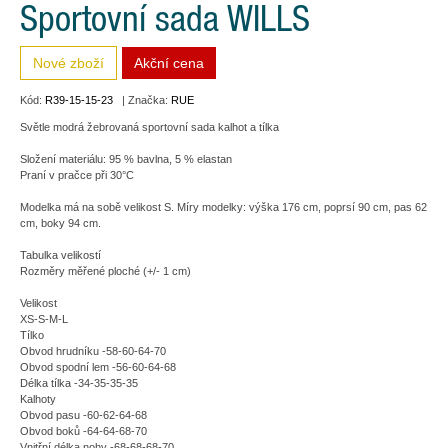
Sportovní sada WILLS
Nové zboží
Akční cena
Kód:
R39-15-15-23
| Značka:
RUE
Světle modrá žebrovaná sportovní sada kalhot a tílka
Složení materiálu: 95 % bavlna, 5 % elastan
Praní v pračce při 30°C
Modelka má na sobě velikost S. Míry modelky: výška 176 cm, poprsí 90 cm, pas 62
cm, boky 94 cm.
Tabulka velikostí
Rozměry měřené ploché (+/- 1 cm)
Velikost
XS-S-M-L
Tílko
Obvod hrudníku -58-60-64-70
Obvod spodní lem -56-60-64-68
Délka tílka -34-35-35-35
Kalhoty
Obvod pasu -60-62-64-68
Obvod boků -64-64-68-70
Vnitřní délka nohy -68-68-68-70