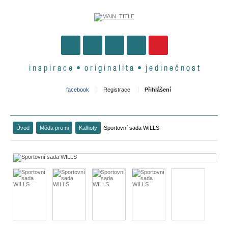
i n s p i r a c e • o r i g i n a l i t a • j e d i n e č n o s t
facebook
Registrace
Přihlášení
Úvod
Móda pro ni
Kalhoty
Sportovní sada WILLS