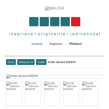
i n s p i r a c e • o r i g i n a l i t a • j e d i n e č n o s t
facebook
Registrace
Přihlášení
Úvod
Móda pro ni
Košile
Košile dámská BADENI