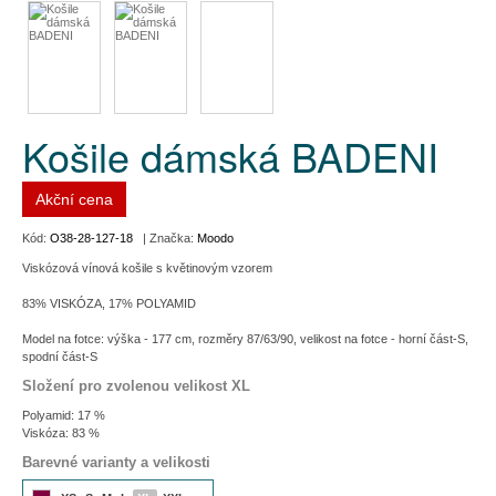
Košile dámská BADENI
Akční cena
Kód:
O38-28-127-18
| Značka:
Moodo
Viskózová vínová košile s květinovým vzorem
83% VISKÓZA, 17% POLYAMID
Model na fotce: výška - 177 cm, rozměry 87/63/90, velikost na fotce - horní část-S,
spodní část-S
Složení pro zvolenou velikost XL
Polyamid: 17 %
Viskóza: 83 %
Barevné varianty a velikosti