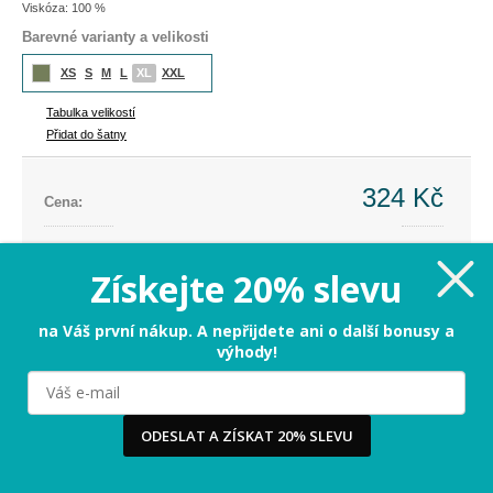
Viskóza: 100 %
Barevné varianty a velikosti
XS
S
M
L
XL
XXL
Tabulka velikostí
Přidat do šatny
324 Kč
Cena:
Cena dříve:
799 Kč
Ušetříte:
-475 Kč (-59%)
Získejte 20% slevu
XL
na Váš první nákup. A nepřijdete ani o další bonusy a
výhody!
PŘIDAT DO KOŠÍKU
Milujeme cookies!
ODESLAT A ZÍSKAT 20% SLEVU
Tabulka velikostí
Používáme cookies, abychom vám nabídli ten nejlepší
zážitek na našem webu a obsah, který vás opravdu
zajímá. Když souhlasíte s cookies, souhlasíte s tím, že
3-5 dnů
Termín odeslání: