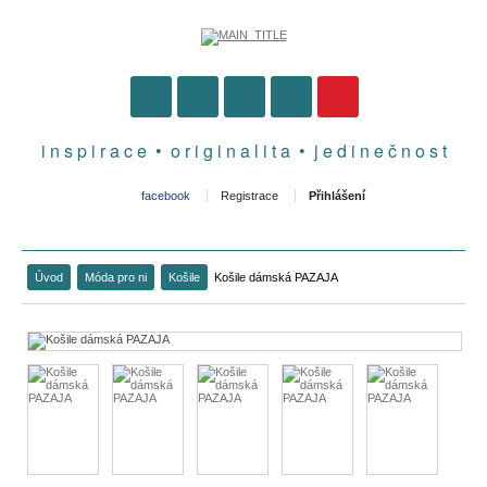
i n s p i r a c e • o r i g i n a l i t a • j e d i n e č n o s t
facebook
Registrace
Přihlášení
Úvod
Móda pro ni
Košile
Košile dámská PAZAJA