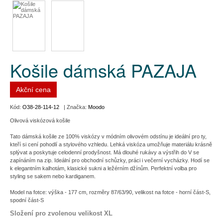
Košile dámská PAZAJA
Akční cena
Kód:
O38-28-114-12
| Značka:
Moodo
Olivová viskózová košile
Tato dámská košile ze 100% viskózy v módním olivovém odstínu je ideální pro ty,
kteří si cení pohodlí a stylového vzhledu. Lehká viskóza umožňuje materiálu krásně
splývat a poskytuje celodenní prodyšnost. Má dlouhé rukávy a výstřih do V se
zapínáním na zip. Ideální pro obchodní schůzky, práci i večerní vycházky. Hodí se
k elegantním kalhotám, klasické sukni a ležérním džínům. Perfektní volba pro
styling se sakem nebo kardiganem.
Model na fotce: výška - 177 cm, rozměry 87/63/90, velikost na fotce - horní část-S,
spodní část-S
Složení pro zvolenou velikost XL