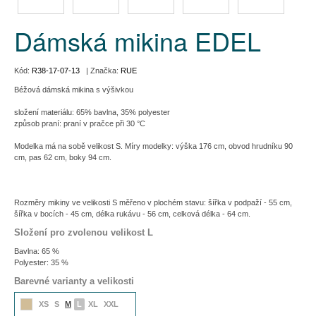
Dámská mikina EDEL
Kód:
R38-17-07-13
| Značka:
RUE
Béžová dámská mikina s výšivkou
složení materiálu: 65% bavlna, 35% polyester
způsob praní: praní v pračce při 30 °C
Modelka má na sobě velikost S. Míry modelky: výška 176 cm, obvod hrudníku 90
cm, pas 62 cm, boky 94 cm.
Rozměry mikiny ve velikosti S měřeno v plochém stavu: šířka v podpaží - 55 cm,
šířka v bocích - 45 cm, délka rukávu - 56 cm, celková délka - 64 cm.
Složení pro zvolenou velikost L
Bavlna: 65 %
Polyester: 35 %
Barevné varianty a velikosti
XS
S
M
L
XL
XXL