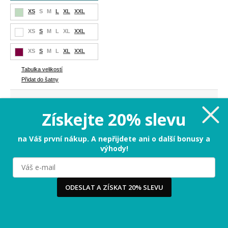
XS
S
M
L
XL
XXL
XS
S
M
L
XL
XXL
XS
S
M
L
XL
XXL
Tabulka velikostí
Přidat do šatny
1 287 Kč
Cena:
Získejte 20% slevu
L - poslední kus
na Váš první nákup. A nepřijdete ani o další bonusy a
výhody!
PŘIDAT DO KOŠÍKU
Milujeme cookies!
ODESLAT A ZÍSKAT 20% SLEVU
Tabulka velikostí
Používáme cookies, abychom vám nabídli ten nejlepší
zážitek na našem webu a obsah, který vás opravdu
zajímá. Když souhlasíte s cookies, souhlasíte s tím, že
3-5 dnů
Termín odeslání:
vás můžeme potěšit tou nejlepší verzí naší stránky.
Více
...