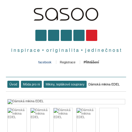
i n s p i r a c e • o r i g i n a l i t a • j e d i n e č n o s t
facebook
Registrace
Přihlášení
Úvod
Móda pro ni
Mikiny, teplákové soupravy
Dámská mikina EDEL