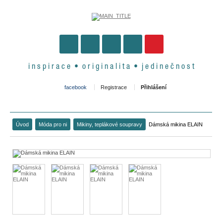
i n s p i r a c e • o r i g i n a l i t a • j e d i n e č n o s t
facebook
Registrace
Přihlášení
Úvod
Móda pro ni
Mikiny, teplákové soupravy
Dámská mikina ELAIN