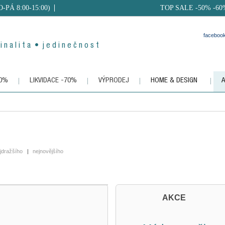
PO-PÁ 8:00-15:00)
TOP SALE -50% -60
faceboo
i n a l i t a • j e d i n e č n o s t
50%
LIKVIDACE -70%
VÝPRODEJ
HOME & DESIGN
jdražšího
|
nejnovějšího
AKCE