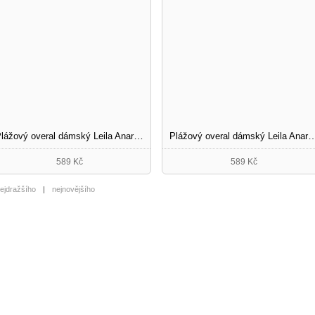
Plážový overal dámský Leila Anaranjado
Plážový overal dámský Leila
589 Kč
589 Kč
ejdražšího
|
nejnovějšího