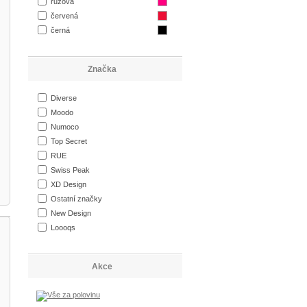
růžová
červená
černá
Značka
Diverse
Moodo
Numoco
Top Secret
RUE
Swiss Peak
XD Design
Ostatní značky
New Design
Loooqs
Akce