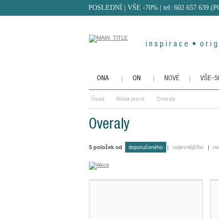
POSLEDNÍ | VŠE -70%
| tel: 602 657 639 (
i n s p i r a c e • o r i g 
ONA
ON
NOVÉ
VŠE-
Úvod
Móda pro ni
Overaly
Overaly
5
položek od
doporučeného
|
nejlevnějšího
|
ne