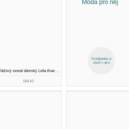
Móda pro něj
Prohlédněte si
zboží v akci
Plážový overal dámský Leila Anaranjado
589 Kč