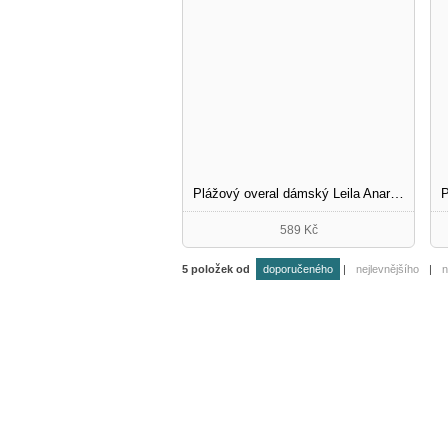
Plážový overal dámský Leila Anaranjado
589 Kč
5
položek od
doporučeného
|
nejlevnějšího
|
n