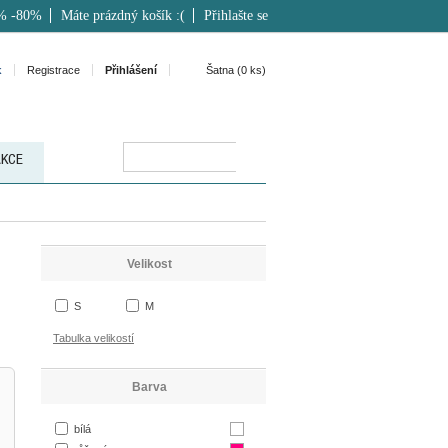
% -80%
Máte prázdný košík :(
Přihlašte se
k
Registrace
Přihlášení
Šatna (
0
ks)
AKCE
Velikost
S
M
Tabulka velikostí
Barva
bílá