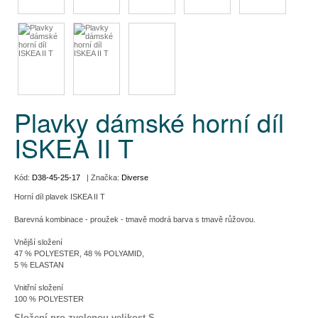
Plavky dámské horní díl
ISKEA II T
Kód:
D38-45-25-17
| Značka:
Diverse
Horní díl plavek ISKEA II T
Barevná kombinace - proužek - tmavě modrá barva s tmavě růžovou.
Vnější složení
47 % POLYESTER, 48 % POLYAMID,
5 % ELASTAN
Vnitřní složení
100 % POLYESTER
Složení pro zvolenou velikost S