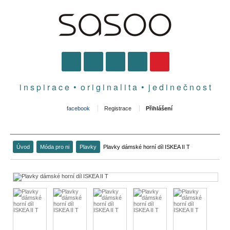
i n s p i r a c e • o r i g i n a l i t a • j e d i n e č n o s t
facebook
Registrace
Přihlášení
Úvod
Móda pro ni
Plavky
Plavky dámské horní díl ISKEA II T