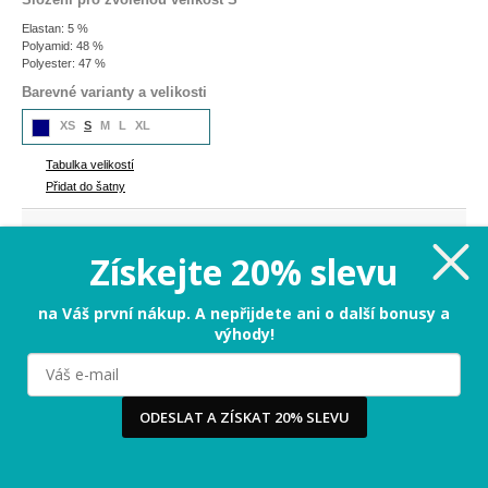
Elastan: 5 %
Polyamid: 48 %
Polyester: 47 %
Barevné varianty a velikosti
XS
S
M
L
XL
Tabulka velikostí
Přidat do šatny
627 Kč
Cena:
Získejte 20% slevu
S
na Váš první nákup. A nepřijdete ani o další bonusy a
výhody!
PŘIDAT DO KOŠÍKU
Milujeme cookies!
ODESLAT A ZÍSKAT 20% SLEVU
Tabulka velikostí
Používáme cookies, abychom vám nabídli ten nejlepší
zážitek na našem webu a obsah, který vás opravdu
zajímá. Když souhlasíte s cookies, souhlasíte s tím, že
3-5 dnů
Termín odeslání:
vás můžeme potěšit tou nejlepší verzí naší stránky.
Více