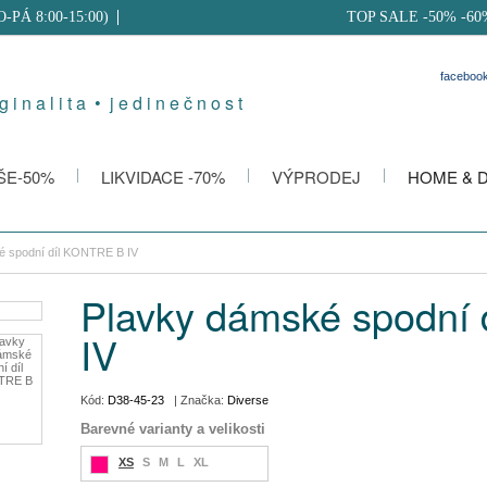
PO-PÁ 8:00-15:00)
TOP SALE -50% -60
faceboo
g i n a l i t a • j e d i n e č n o s t
ŠE-50%
LIKVIDACE -70%
VÝPRODEJ
HOME & 
é spodní díl KONTRE B IV
Plavky dámské spodní
IV
Kód:
D38-45-23
| Značka:
Diverse
Barevné varianty a velikosti
XS
S
M
L
XL