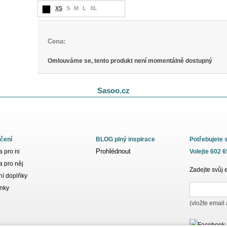
XS
S
M
L
XL
Cena:
Omlouváme se, tento produkt není momentálně dostupný
Sasoo.cz
čení
BLOG plný inspirace
Potřebujete 
Prohlédnout
 pro ni
Volejte 602 
 pro něj
Zadejte svůj 
í doplňky
nky
(vložte email