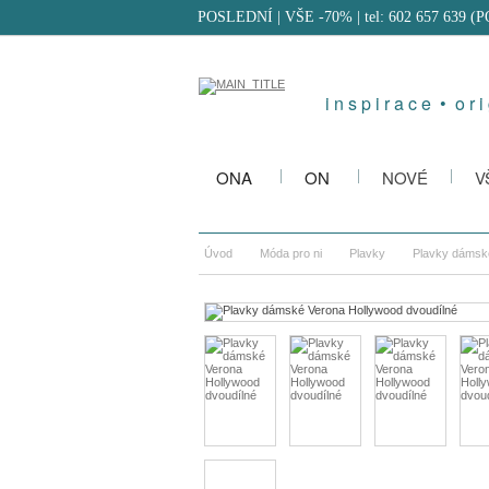
POSLEDNÍ | VŠE -70%
| tel: 602 657 639 (
i n s p i r a c e • o r i 
ONA
ON
NOVÉ
V
Úvod
Móda pro ni
Plavky
Plavky dámské