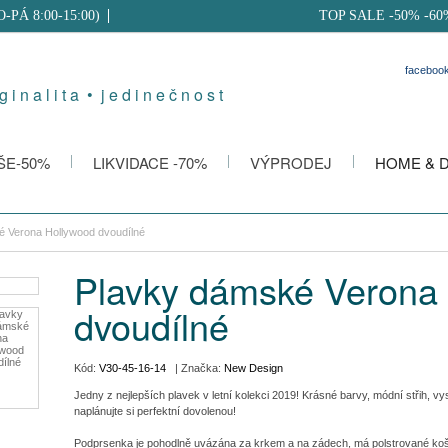
PO-PÁ 8:00-15:00)
TOP SALE -50% -60
faceboo
g i n a l i t a • j e d i n e č n o s t
ŠE-50%
LIKVIDACE -70%
VÝPRODEJ
HOME & 
 Verona Hollywood dvoudílné
Plavky dámské Verona
dvoudílné
Kód:
V30-45-16-14
| Značka:
New Design
Jedny z nejlepších plavek v letní kolekci 2019! Krásné barvy, módní střih, 
naplánujte si perfektní dovolenou!
Podprsenka je pohodlně uvázána za krkem a na zádech, má polstrované koší