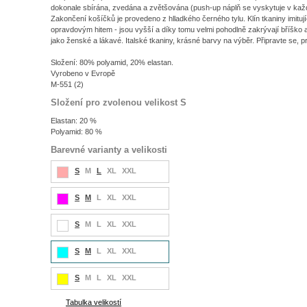
dokonale sbírána, zvedána a zvětšována (push-up náplň se vyskytuje v každ
Zakončení košíčků je provedeno z hlladkého černého tylu. Klín tkaniny imitují
opravdovým hitem - jsou vyšší a díky tomu velmi pohodlně zakrývají bříško 
jako ženské a lákavé. Italské tkaniny, krásné barvy na výběr. Připravte se, pro
Složení: 80% polyamid, 20% elastan.
Vyrobeno v Evropě
M-551 (2)
Složení pro zvolenou velikost S
Elastan: 20 %
Polyamid: 80 %
Barevné varianty a velikosti
S
M
L
XL
XXL
S
M
L
XL
XXL
S
M
L
XL
XXL
S
M
L
XL
XXL
S
M
L
XL
XXL
Tabulka velikostí