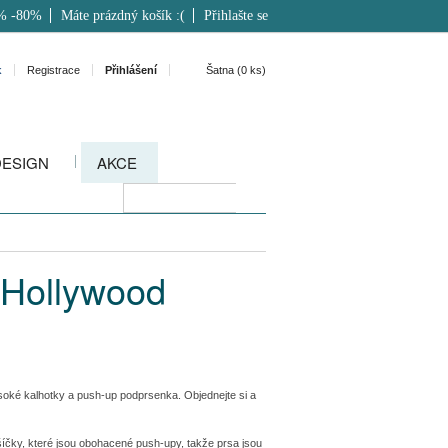
% -80%
Máte prázdný košík :(
Přihlašte se
k
Registrace
Přihlášení
Šatna (
0
ks)
DESIGN
AKCE
 Hollywood
vysoké kalhotky a push-up podprsenka. Objednejte si a
čky, které jsou obohacené push-upy, takže prsa jsou