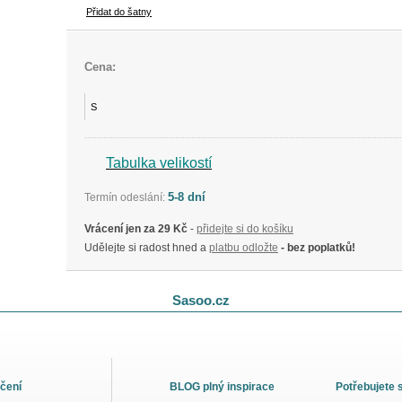
Přidat do šatny
Cena:
S
Tabulka velikostí
5-8 dní
Termín odeslání:
Vrácení jen za 29 Kč
-
přidejte si do košíku
Udělejte si radost hned a
platbu odložte
- bez poplatků!
Sasoo.cz
čení
BLOG plný inspirace
Potřebujete 