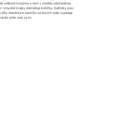
é velikosti kostýmu a není z modelu odstraněna).
cí smyslné krajky dokrášlují košíčky. Kalhotky jsou
a díky elastickým páskům na bocích stále vypadají
tože tyhle stojí za to.