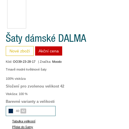
Šaty dámské DALMA
Nové zboží
Akční cena
Kód:
OO39-23-28-17
| Značka:
Moodo
Tmavě modré květinové šaty
100% viskóza
Složení pro zvolenou velikost 42
Viskóza: 100 %
Barevné varianty a velikosti
40
42
Tabulka velikostí
Přidat do šatny