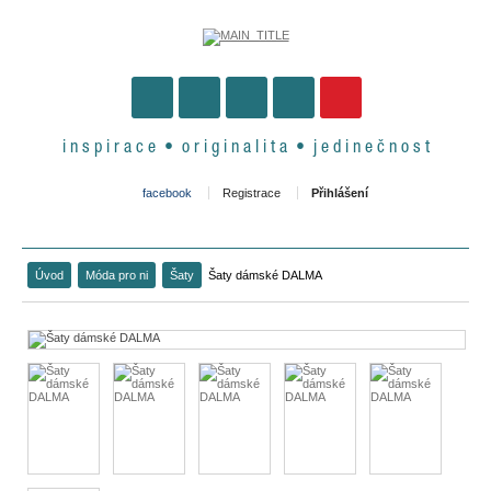
i n s p i r a c e • o r i g i n a l i t a • j e d i n e č n o s t
facebook
Registrace
Přihlášení
Úvod
Móda pro ni
Šaty
Šaty dámské DALMA