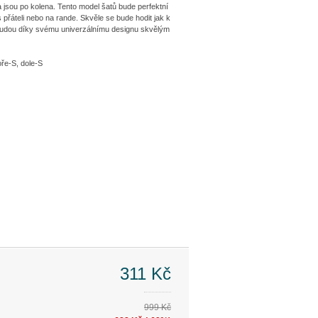
a jsou po kolena. Tento model šatů bude perfektní
s přáteli nebo na rande. Skvěle se bude hodit jak k
budou díky svému univerzálnímu designu skvělým
oře-S, dole-S
311 Kč
999 Kč