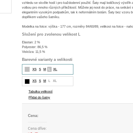
vzhledu se skvěle hodí i pro každodenní použití. Šaty mají lodičkový výstřih 
volbou pro mnoho různých příležitostí. Můžete jej nosit do práce, na setkání 
elegantním vysokým podpatkům, tak k neformálním botám. Šaty bez vzoru 
doplňkem vašeho šatníku.
Modelka na fotce: výška - 177 cm, rozměry 84/60/89, velikost na fotce - nah
Složení pro zvolenou velikost L
Elastan: 2 %
Polyester: 86,5 %
Viskóza: 11,5 %
Barevné varianty a velikosti
XS
S
M
L
XL
XS
S
M
L
XL
Tabulka velikostí
Přidat do šatny
Cena:
Cena dříve: