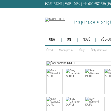
POSLEDNÍ | VŠE -70%
| tel: 602 657 639 (
i n s p i r a c e • o r i g i
ONA
ON
NOVÉ
VŠE-5
Úvod
Móda pro ni
Šaty
Šaty dámské D