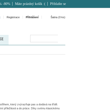
% -80%
Máte prázdný košík :(
Přihlašte se
k
Registrace
Přihlášení
Šatna (
0
ks)
CE
střihem, který zvýrazňuje pas a dodává na třídě.
tní příležitosti a do práce. Díky svému klasickému