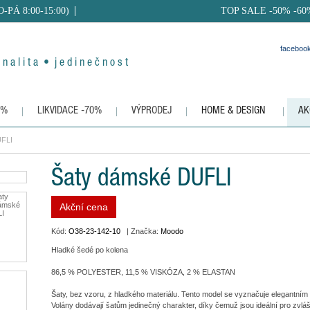
PO-PÁ 8:00-15:00)
TOP SALE -50% -60
faceboo
 n a l i t a • j e d i n e č n o s t
0%
LIKVIDACE -70%
VÝPRODEJ
HOME & DESIGN
AK
UFLI
Šaty dámské DUFLI
Akční cena
Kód:
O38-23-142-10
| Značka:
Moodo
Hladké šedé po kolena
86,5 % POLYESTER, 11,5 % VISKÓZA, 2 % ELASTAN
Šaty, bez vzoru, z hladkého materiálu. Tento model se vyznačuje elegantním 
Volány dodávají šatům jedinečný charakter, díky čemuž jsou ideální pro zvláš