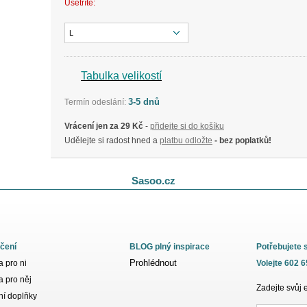
Ušetříte:
L
Tabulka velikostí
3-5 dnů
Termín odeslání:
Vrácení jen za 29 Kč
-
přidejte si do košíku
Udělejte si radost hned a
platbu odložte
- bez poplatků!
Sasoo.cz
čení
BLOG plný inspirace
Potřebujete 
Prohlédnout
 pro ni
Volejte 602 
 pro něj
Zadejte svůj 
í doplňky