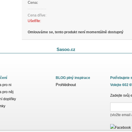
Cena:
Cena dříve:
Ušetříte:
Omlouváme se, tento produkt není momentálně dostupný
Sasoo.cz
čení
BLOG plný inspirace
Potřebujete 
Prohlédnout
 pro ni
Volejte 602 
 pro něj
Zadejte svůj 
í doplňky
nky
(vložte email