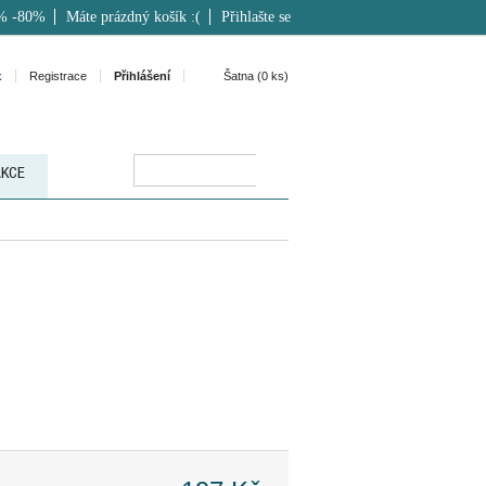
% -80%
Máte prázdný košík :(
Přihlašte se
k
Registrace
Přihlášení
Šatna (
0
ks)
AKCE