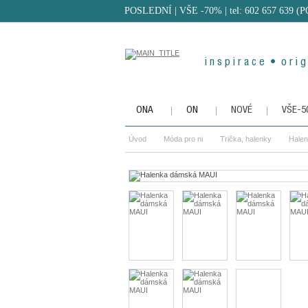
POSLEDNÍ | VŠE -70%
| tel: 602 657 639 (
i n s p i r a c e • o r i g 
ONA
ON
NOVÉ
VŠE-
Úvod
Móda pro ni
Trička, halenky
Hale