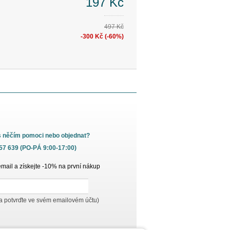
197 Kč
497 Kč
-300 Kč (-60%)
s něčím pomoci nebo objednat?
657 639 (PO-PÁ 9:00-17:00)
email a získejte -10% na první nákup
 a potvrďte ve svém emailovém účtu)