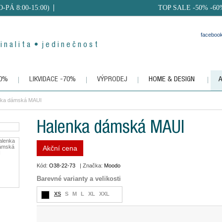
PO-PÁ 8:00-15:00)
TOP SALE -50% -60
faceboo
i n a l i t a • j e d i n e č n o s t
50%
LIKVIDACE -70%
VÝPRODEJ
HOME & DESIGN
nka dámská MAUI
Halenka dámská MAUI
Akční cena
Kód:
O38-22-73
| Značka:
Moodo
Barevné varianty a velikosti
XS
S
M
L
XL
XXL