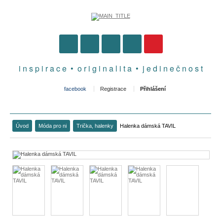
i n s p i r a c e • o r i g i n a l i t a • j e d i n e č n o s t
facebook
Registrace
Přihlášení
Úvod
Móda pro ni
Trička, halenky
Halenka dámská TAVIL