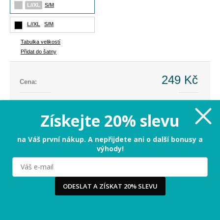
L//XL
S/M
L//XL
S/M
Tabulka velikostí
Přidat do šatny
249 Kč
Cena:
Cena dříve:
579 Kč
Ušetříte:
-330 Kč (-57%)
Získejte 20% slevu
L//XL
na Váš první nákup. A nepřijdete ani o další bonusy a
výhody!
PŘIDAT DO KOŠÍKU
Milujeme cookies!
ODESLAT A ZÍSKAT 20% SLEVU
Tabulka velikostí
Používáme cookies, abychom vám nabídli ten nejlepší
zážitek na našem webu a obsah, který vás opravdu
zajímá. Když souhlasíte s cookies, souhlasíte s tím, že
3-5 dnů
Termín odeslání:
vás můžeme potěšit tou nejlepší verzí naší stránky.
Více