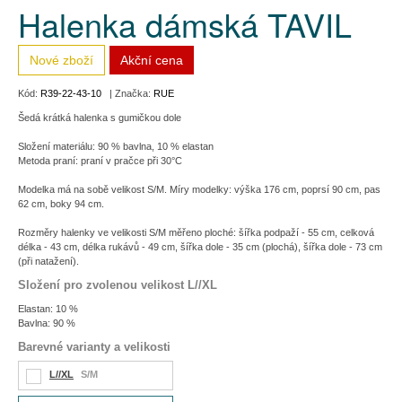
Halenka dámská TAVIL
Nové zboží
Akční cena
Kód:
R39-22-43-10
| Značka:
RUE
Šedá krátká halenka s gumičkou dole
Složení materiálu: 90 % bavlna, 10 % elastan
Metoda praní: praní v pračce při 30°C
Modelka má na sobě velikost S/M. Míry modelky: výška 176 cm, poprsí 90 cm, pas
62 cm, boky 94 cm.
Rozměry halenky ve velikosti S/M měřeno ploché: šířka podpaží - 55 cm, celková
délka - 43 cm, délka rukávů - 49 cm, šířka dole - 35 cm (plochá), šířka dole - 73 cm
(při natažení).
Složení pro zvolenou velikost L//XL
Elastan: 10 %
Bavlna: 90 %
Barevné varianty a velikosti
L//XL
S/M