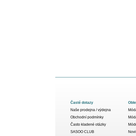
Časté dotazy
Oble
Naše prodejna / výdejna
Móda
Obchodní podmínky
Móda
Často kladené otázky
Módn
SASOO CLUB
Novi