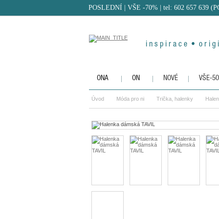
POSLEDNÍ | VŠE -70%
| tel: 602 657 639 (
i n s p i r a c e • o r i g i
ONA
ON
NOVÉ
VŠE-5
Úvod
Móda pro ni
Trička, halenky
Hale