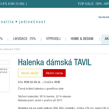
PO-PÁ 8:00-15:00)
TOP SALE -50% -60
faceboo
 n a l i t a • j e d i n e č n o s t
0%
LIKVIDACE -70%
VÝPRODEJ
HOME & DESIGN
AK
nka dámská TAVIL
Halenka dámská TAVIL
Nové zboží
Akční cena
Kód:
R39-22-43-11
| Značka:
RUE
Černá krátká halenka s gumičkou dole
Složení materiálu: 90 % bavlna, 10 % elastan
Metoda praní: praní v pračce při 30°C
Modelka má na sobě velikost S/M. Míry modelky: výška 176 cm, poprsí 90 c