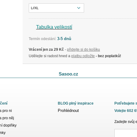
L//XL
Tabulka velikostí
3-5 dnů
Termín odeslání:
Vrácení jen za 29 Kč
-
přidejte si do košíku
Udělejte si radost hned a
platbu odložte
- bez poplatků!
Sasoo.cz
čení
BLOG plný inspirace
Potřebujete 
Prohlédnout
 pro ni
Volejte 602 
 pro něj
Zadejte svůj 
í doplňky
nky