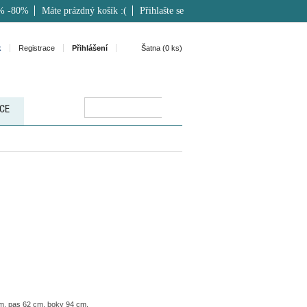
% -80%
Máte prázdný košík :(
Přihlašte se
k
Registrace
Přihlášení
Šatna (
0
ks)
CE
m, pas 62 cm, boky 94 cm.