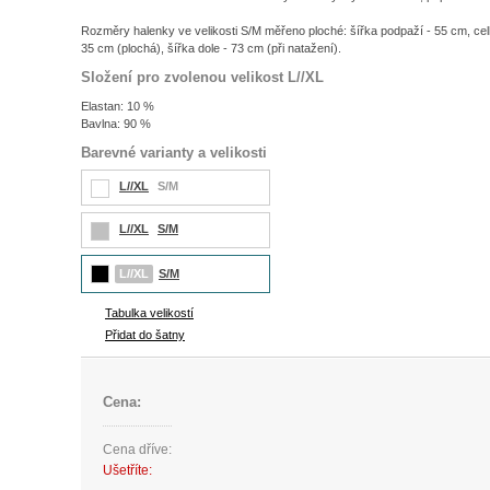
Rozměry halenky ve velikosti S/M měřeno ploché: šířka podpaží - 55 cm, celk
35 cm (plochá), šířka dole - 73 cm (při natažení).
Složení pro zvolenou velikost L//XL
Elastan: 10 %
Bavlna: 90 %
Barevné varianty a velikosti
L//XL
S/M
L//XL
S/M
L//XL
S/M
Tabulka velikostí
Přidat do šatny
Cena:
Cena dříve:
Ušetříte: