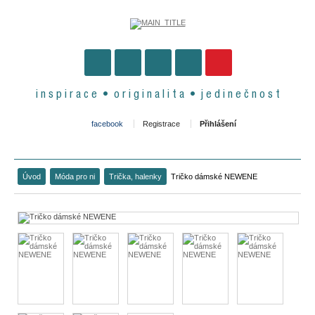
i n s p i r a c e • o r i g i n a l i t a • j e d i n e č n o s t
facebook
Registrace
Přihlášení
Úvod
Móda pro ni
Trička, halenky
Tričko dámské NEWENE