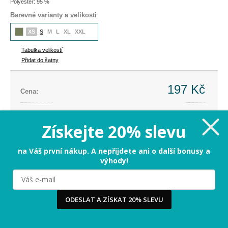
Polyester: 95 %
Barevné varianty a velikosti
XS
S
M
L
XL
XXL
Tabulka velikostí
Přidat do šatny
197 Kč
Cena:
Cena dříve:
454 Kč
Ušetříte:
-257 Kč (-57%)
Získejte 20% slevu
XS - zbývá už jen pár kousků
na Váš první nákup. A nepřijdete ani o další bonusy a
výhody!
PŘIDAT DO KOŠÍKU
Milujeme cookies!
ODESLAT A ZÍSKAT 20% SLEVU
Tabulka velikostí
Používáme cookies, abychom vám nabídli ten nejlepší
zážitek na našem webu a obsah, který vás opravdu
zajímá. Když souhlasíte s cookies, souhlasíte s tím, že
3-5 dnů
Termín odeslání:
vás můžeme potěšit tou nejlepší verzí naší stránky.
Více