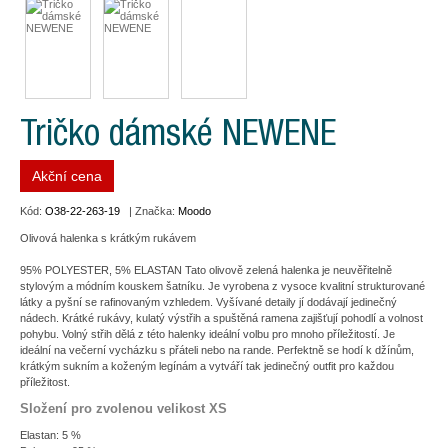
Tričko dámské NEWENE
Akční cena
Kód:
O38-22-263-19
| Značka:
Moodo
Olivová halenka s krátkým rukávem
95% POLYESTER, 5% ELASTAN Tato olivově zelená halenka je neuvěřitelně
stylovým a módním kouskem šatníku. Je vyrobena z vysoce kvalitní strukturované
látky a pyšní se rafinovaným vzhledem. Vyšívané detaily jí dodávají jedinečný
nádech. Krátké rukávy, kulatý výstřih a spuštěná ramena zajišťují pohodlí a volnost
pohybu. Volný střih dělá z této halenky ideální volbu pro mnoho příležitostí. Je
ideální na večerní vycházku s přáteli nebo na rande. Perfektně se hodí k džínům,
krátkým sukním a koženým legínám a vytváří tak jedinečný outfit pro každou
příležitost.
Složení pro zvolenou velikost XS
Elastan: 5 %