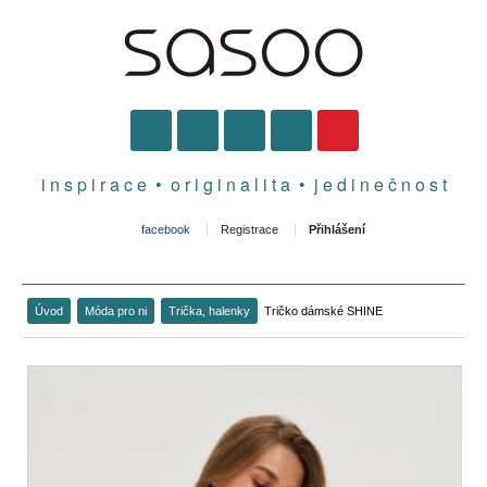
i n s p i r a c e • o r i g i n a l i t a • j e d i n e č n o s t
facebook
Registrace
Přihlášení
Úvod
Móda pro ni
Trička, halenky
Tričko dámské SHINE