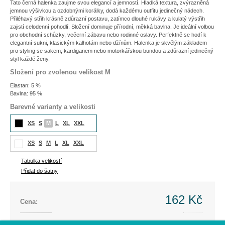
Tato černá halenka zaujme svou elegancí a jemností. Hladká textura, zvýrazněná
jemnou výšivkou a ozdobnými korálky, dodá každému outfitu jedinečný nádech.
Přiléhavý střih krásně zdůrazní postavu, zatímco dlouhé rukávy a kulatý výstřih
zajistí celodenní pohodlí. Složení dominuje přírodní, měkká bavlna. Je ideální volbou
pro obchodní schůzky, večerní zábavu nebo rodinné oslavy. Perfektně se hodí k
elegantní sukni, klasickým kalhotám nebo džínům. Halenka je skvělým základem
pro styling se sakem, kardiganem nebo motorkářskou bundou a zdůrazní jedinečný
styl každé ženy.
Složení pro zvolenou velikost M
Elastan: 5 %
Bavlna: 95 %
Barevné varianty a velikosti
XS
S
M
L
XL
XXL
XS
S
M
L
XL
XXL
Tabulka velikostí
Přidat do šatny
162 Kč
Cena:
Cena dříve:
599 Kč