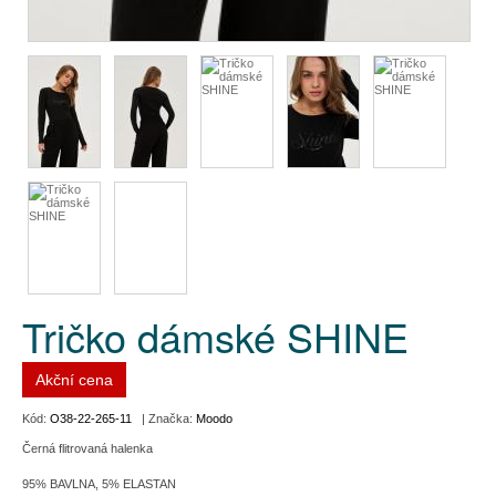
Tričko dámské SHINE
Akční cena
Kód:
O38-22-265-11
| Značka:
Moodo
Černá flitrovaná halenka
95% BAVLNA, 5% ELASTAN