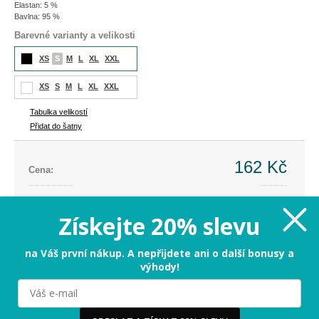
Elastan: 5 %
Bavlna: 95 %
Barevné varianty a velikosti
XS
S
M
L
XL
XXL
XS
S
M
L
XL
XXL
Tabulka velikostí
Přidat do šatny
162 Kč
Cena:
Cena dříve:
599 Kč
Ušetříte:
-437 Kč (-73%)
Získejte 20% slevu
S - poslední kus
na Váš první nákup. A nepřijdete ani o další bonusy a
výhody!
PŘIDAT DO KOŠÍKU
Milujeme cookies!