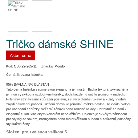
Tričko dámské SHINE
Akční cena
Kód:
O38-22-265-11
| Značka:
Moodo
Černá flitrovaná halenka
95% BAVLNA, 5% ELASTAN
Tato černá halenka zaujme svou elegancí a jemností. Hladká textura, zvýrazněná
jemnou výšivkou a ozdobnými korálky, dodá každému outfitu jedinečný nádech.
Přiléhavý střih krásně zdůrazní postavu, zatímco dlouhé rukávy a kulatý výstřih
zajistí celodenní pohodlí. Složení dominuje přírodní, měkká bavlna. Je ideální volbou
pro obchodní schůzky, večerní zábavu nebo rodinné oslavy. Perfektně se hodí k
elegantní sukni, klasickým kalhotám nebo džínům. Halenka je skvělým základem
pro styling se sakem, kardiganem nebo motorkářskou bundou a zdůrazní jedinečný
styl každé ženy.
Složení pro zvolenou velikost S