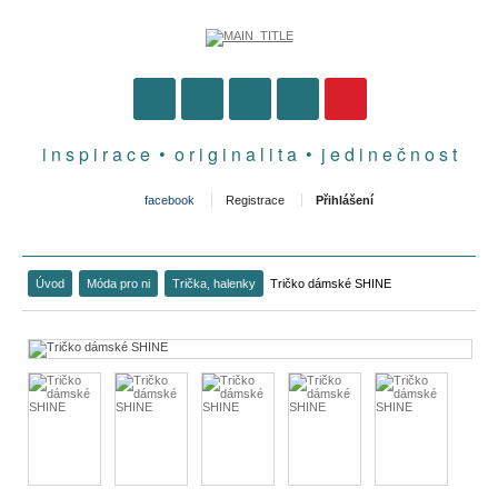
i n s p i r a c e • o r i g i n a l i t a • j e d i n e č n o s t
facebook
Registrace
Přihlášení
Úvod
Móda pro ni
Trička, halenky
Tričko dámské SHINE