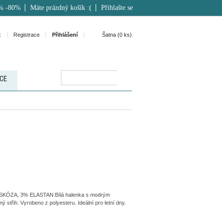
% -80%
Máte prázdný košík :(
Přihlašte se
k
Registrace
Přihlášení
Šatna (
0
ks)
CE
KÓZA, 3% ELASTAN.Bílá halenka s modrým
ý střih. Vyrobeno z polyesteru. Ideální pro letní dny.