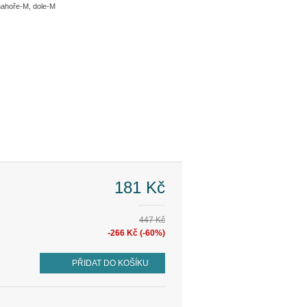
nahoře-M, dole-M
181 Kč
447 Kč
-266 Kč (-60%)
PŘIDAT DO KOŠÍKU