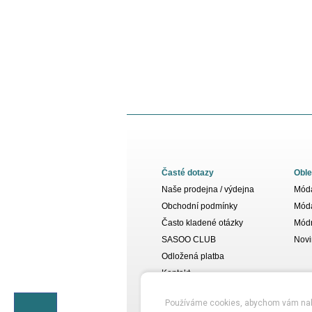
Časté dotazy
Oble
Naše prodejna / výdejna
Móda
Obchodní podmínky
Móda
Často kladené otázky
Módn
SASOO CLUB
Novi
Odložená platba
Kontakt
Používáme cookies, abychom vám nabídl