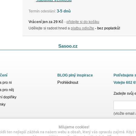
3-5 dnů
Termín odeslání:
Vrácení jen za 29 Kč
-
přidejte si do košíku
Udělejte si radost hned a
platbu odložte
- bez poplatků!
Sasoo.cz
čení
BLOG plný inspirace
Potřebujete 
Prohlédnout
 pro ni
Volejte 602 
 pro něj
Zadejte svůj 
í doplňky
nky
(vložte email
Milujeme cookies!
i ten nejlepší zážitek na našem webu a obsah, který vás opravdu zajímá. Když s