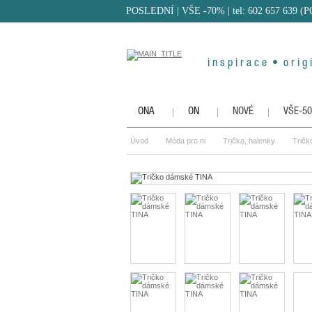
POSLEDNÍ | VŠE -70%
| tel: 602 657 639 (
i n s p i r a c e • o r i g i
ONA
ON
NOVÉ
VŠE-5
Úvod
Móda pro ni
Trička, halenky
Trič