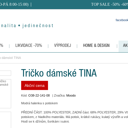
PO-PÁ 8:00-15:00)
TOP SALE -50% -60
faceboo
 n a l i t a • j e d i n e č n o s t
0%
LIKVIDACE -70%
VÝPRODEJ
HOME & DESIGN
AK
ko dámské TINA
Tričko dámské TINA
Akční cena
Kód:
O38-22-141-08
| Značka:
Moodo
Modrá halenka s potiskem
PŘEDNÍ ČÁST: 100% POLYESTER, ZADNÍ část: 68% POLYESTER, 29% VIS
potiskem, z hladkého materiálu. Má potisk, krátké rukávy, kulatý výstřih a voln
Hodí se k džínům, šortkám i sukni.