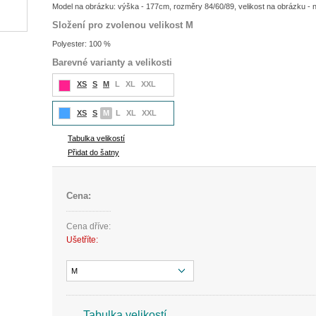
Model na obrázku: výška - 177cm, rozměry 84/60/89, velikost na obrázku - 
Složení pro zvolenou velikost M
Polyester: 100 %
Barevné varianty a velikosti
XS
S
M
L
XL
XXL
XS
S
M
L
XL
XXL
Tabulka velikostí
Přidat do šatny
Cena:
Cena dříve:
Ušetříte:
M
Tabulka velikostí