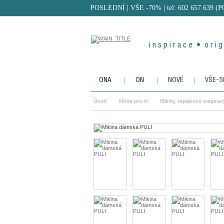
POSLEDNÍ | VŠE -70%
| tel: 602 657 639 (
i n s p i r a c e • o r i g 
ONA
ON
NOVÉ
VŠE-
Úvod
Móda pro ni
Mikiny, teplákové souprav