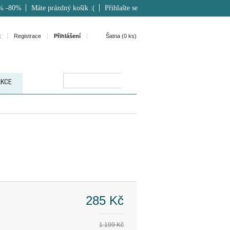
% -80%
Máte prázdný košík :(
Přihlašte se
k
Registrace
Přihlášení
Šatna (
0
ks)
AKCE
285 Kč
1 199 Kč