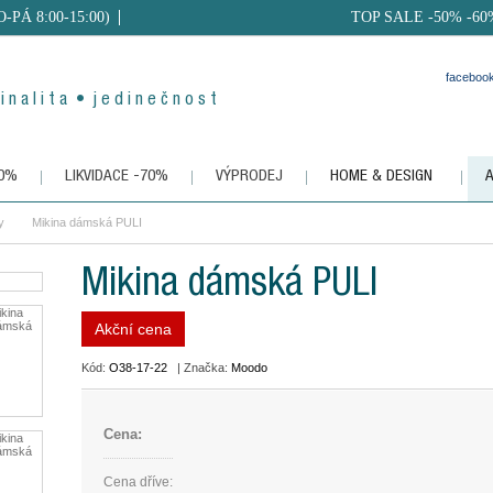
PO-PÁ 8:00-15:00)
TOP SALE -50% -60
faceboo
i n a l i t a • j e d i n e č n o s t
50%
LIKVIDACE -70%
VÝPRODEJ
HOME & DESIGN
y
Mikina dámská PULI
Mikina dámská PULI
Akční cena
Kód:
O38-17-22
| Značka:
Moodo
Cena:
Cena dříve: