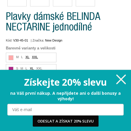
Plavky dámské BELINDA
NECTARINE jednodílné
Kód:
V30-45-01
| Značka:
New Design
Barevné varianty a velikosti
M
L
XL
XXL
S
M
L
XL
XXL
Získejte 20% slevu
S
M
L
XL
XXL
S
M
L
XL
XXL
na Váš první nákup. A nepřijdete ani o další bonusy a
výhody!
S
M
L
XL
XXL
Milujeme cookies!
S
M
L
XL
XXL
Používáme cookies, abychom vám nabídli ten nejlepší
ODESLAT A ZÍSKAT 20% SLEVU
zážitek na našem webu a obsah, který vás opravdu
zajímá. Když souhlasíte s cookies, souhlasíte s tím, že
vás můžeme potěšit tou nejlepší verzí naší stránky.
Více