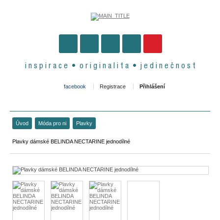
i n s p i r a c e • o r i g i n a l i t a • j e d i n e č n o s t
facebook
Registrace
Přihlášení
Úvod
Móda pro ni
Plavky
Plavky dámské BELINDA NECTARINE jednodílné