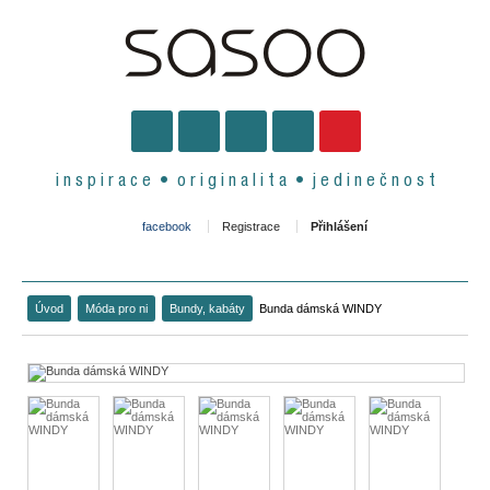
i n s p i r a c e • o r i g i n a l i t a • j e d i n e č n o s t
facebook
Registrace
Přihlášení
Úvod
Móda pro ni
Bundy, kabáty
Bunda dámská WINDY