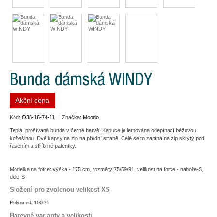
Bunda dámská WINDY
Akční cena
Kód:
O38-16-74-11
| Značka:
Moodo
Teplá, prošívaná bunda v černé barvě. Kapuce je lemována odepínací béžovou
kožešinou. Dvě kapsy na zip na přední straně. Celé se to zapíná na zip skrytý pod
řasením a stříbrné patentky.
Modelka na fotce: výška - 175 cm, rozměry 75/59/91, velikost na fotce - nahoře-S,
dole-S
Složení pro zvolenou velikost XS
Polyamid: 100 %
Barevné varianty a velikosti