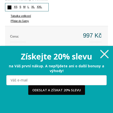
XS
S
M
L
XL
XXL
Tabulka velikostí
Přidat do šatny
997 Kč
Cena:
Cena dříve:
2 599 Kč
Ušetříte:
-1 602 Kč (-62%)
Získejte 20% slevu
XS
na Váš první nákup. A nepřijdete ani o další bonusy a
výhody!
PŘIDAT DO KOŠÍKU
Milujeme cookies!
ODESLAT A ZÍSKAT 20% SLEVU
Tabulka velikostí
Používáme cookies, abychom vám nabídli ten nejlepší
zážitek na našem webu a obsah, který vás opravdu
zajímá. Když souhlasíte s cookies, souhlasíte s tím, že
3-5 dnů
Termín odeslání:
vás můžeme potěšit tou nejlepší verzí naší stránky.
Více
...
Vrácení jen za 29 Kč
-
přidejte si do košíku