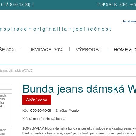
PO-PÁ 8:00-15:00)
TOP SALE -50% -60
faceboo
 n s p i r a c e • o r i g i n a l i t a • j e d i n e č n o s t
ŠE-50%
LIKVIDACE -70%
VÝPRODEJ
HOME & 
 jeans dámská WOWE
Bunda jeans dámská
Akční cena
Kód:
O38-16-48-08
| Značka:
Moodo
Krátká modrá džínová bunda
100% BAVLNA Modrá dámská bunda je perfektní volbou pro každou ženu, která
bavlny, hladké a bez vzoru, zajišťující pohodlí při nošení. Límec, jednořadý st