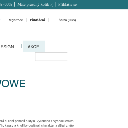
% -80%
Máte prázdný košík :(
Přihlašte se
k
Registrace
Přihlášení
Šatna (
0
ks)
DESIGN
AKCE
 WOWE
 si cení pohodlí a stylu. Vyrobeno z vysoce kvalitní
řih, kapsy a knoflíky dodávají charakter a dělají z této