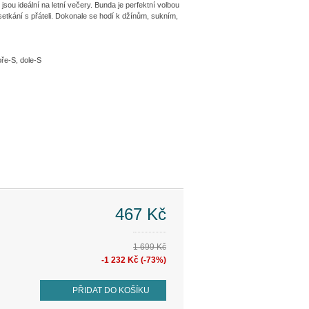
ou ideální na letní večery. Bunda je perfektní volbou
setkání s přáteli. Dokonale se hodí k džínům, sukním,
oře-S, dole-S
467 Kč
1 699 Kč
-1 232 Kč (-73%)
PŘIDAT DO KOŠÍKU