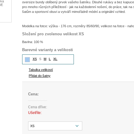
oversize bundy oblíbený prvek vašeho šatníku. Dlouhé rukávy a bez kapuce js
pro mnoho různých příležitostí - jak na každodenní nošení, do práce, tak na 
šatům a sportovní obuvi a vytváří mimořádně módní a originální vzhled.
Modelka na fotce: výška - 176 cm, rozměry 85/60/90, velikost na fotce - nah
Složení pro zvolenou velikost XS
Bavlna: 100 %
Barevné varianty a velikosti
XS
S
M
L
XL
Tabulka velikostí
Přidat do šatny
Cena:
Cena dříve:
Ušetříte:
XS