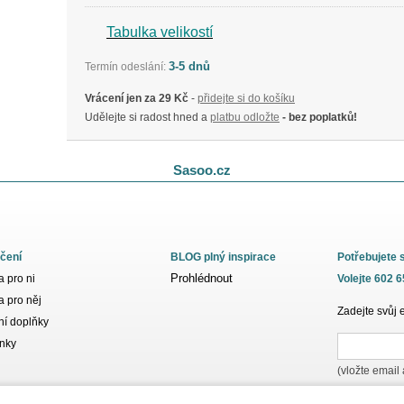
Tabulka velikostí
3-5 dnů
Termín odeslání:
Vrácení jen za 29 Kč
-
přidejte si do košíku
Udělejte si radost hned a
platbu odložte
- bez poplatků!
Sasoo.cz
čení
BLOG plný inspirace
Potřebujete 
Prohlédnout
 pro ni
Volejte 602 
 pro něj
Zadejte svůj 
í doplňky
nky
(vložte email