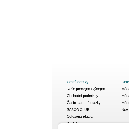
Časté dotazy
Oble
Naše prodejna / výdejna
Móda
Obchodní podmínky
Móda
Často kladené otázky
Módn
SASOO CLUB
Novi
Odložená platba
Kontakt