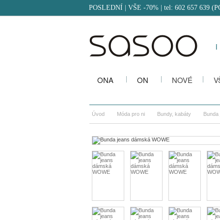
POSLEDNÍ | VŠE -70%
| tel: 602 657 639 (
i
ONA
ON
NOVÉ
V
Úvod
Móda pro ni
Bundy, kabáty
Bunda