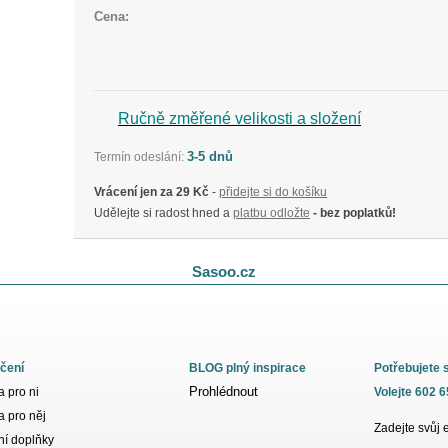
Cena:
Ručně změřené velikosti a složení
3-5 dnů
Termín odeslání:
Vrácení jen za 29 Kč
-
přidejte si do košíku
Udělejte si radost hned a
platbu odložte
- bez poplatků!
Sasoo.cz
čení
BLOG plný inspirace
Potřebujete 
Prohlédnout
 pro ni
Volejte 602 
 pro něj
Zadejte svůj 
í doplňky