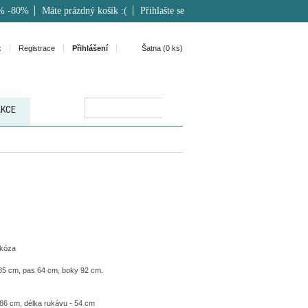
% -80%
Máte prázdný košík :(
Přihlašte se
k
Registrace
Přihlášení
Šatna (
0
ks)
AKCE
skóza
85 cm, pas 64 cm, boky 92 cm.
86 cm, délka rukávu - 54 cm