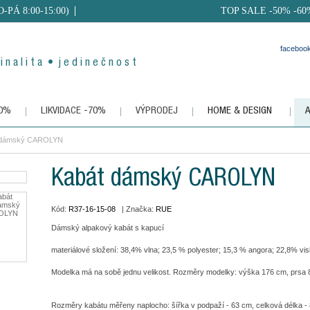
PO-PÁ 8:00-15:00)
TOP SALE -50% -60
faceboo
i n a l i t a • j e d i n e č n o s t
50%
LIKVIDACE -70%
VÝPRODEJ
HOME & DESIGN
 dámský CAROLYN
Kabát dámský CAROLYN
Kód:
R37-16-15-08
| Značka:
RUE
Dámský alpakový kabát s kapucí
materiálové složení: 38,4% vlna; 23,5 % polyester; 15,3 % angora; 22,8% vi
Modelka má na sobě jednu velikost. Rozměry modelky: výška 176 cm, prsa 
Rozměry kabátu měřeny naplocho: šířka v podpaží - 63 cm, celková délka - 