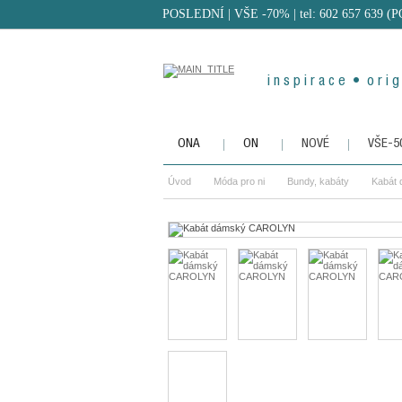
POSLEDNÍ | VŠE -70%
| tel: 602 657 639 (
i n s p i r a c e • o r i g 
ONA
ON
NOVÉ
VŠE-
Úvod
Móda pro ni
Bundy, kabáty
Kabát