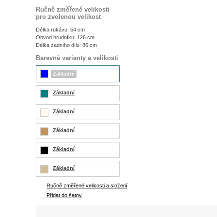
Ručně změřené velikosti
pro zvolenou velikost
Délka rukávu: 54 cm
Obvod hrudníku: 126 cm
Délka zadního dílu: 86 cm
Barevné varianty a velikosti
Základní
Základní
Základní
Základní
Základní
Základní
Ručně změřené velikosti a složení
Přidat do šatny