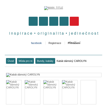
i n s p i r a c e • o r i g i n a l i t a • j e d i n e č n o s t
facebook
Registrace
Přihlášení
Úvod
Móda pro ni
Bundy, kabáty
Kabát dámský CAROLYN