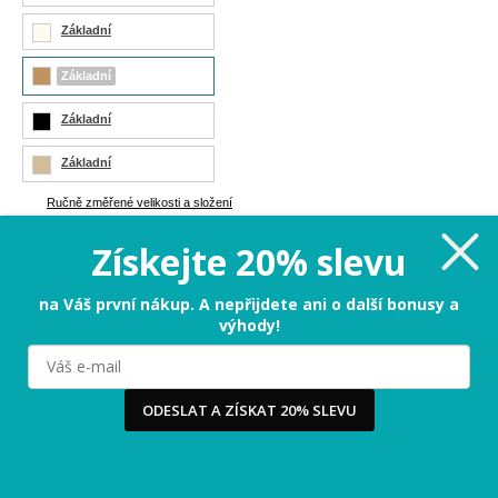
Základní
Základní
Základní
Základní
Ručně změřené velikosti a složení
Přidat do šatny
Získejte 20% slevu
1 999 Kč
Cena:
na Váš první nákup. A nepřijdete ani o další bonusy a
výhody!
PŘIDAT DO KOŠÍKU
Milujeme cookies!
ODESLAT A ZÍSKAT 20% SLEVU
Ručně změřené velikosti a složení
Používáme cookies, abychom vám nabídli ten nejlepší
zážitek na našem webu a obsah, který vás opravdu
zajímá. Když souhlasíte s cookies, souhlasíte s tím, že
3-5 dnů
Termín odeslání:
vás můžeme potěšit tou nejlepší verzí naší stránky.
Více
...