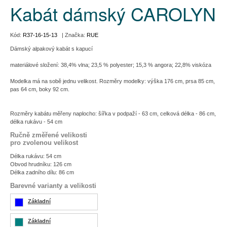
Kabát dámský CAROLYN
Kód:
R37-16-15-13
| Značka:
RUE
Dámský alpakový kabát s kapucí
materiálové složení: 38,4% vlna; 23,5 % polyester; 15,3 % angora; 22,8% viskóza
Modelka má na sobě jednu velikost. Rozměry modelky: výška 176 cm, prsa 85 cm,
pas 64 cm, boky 92 cm.
Rozměry kabátu měřeny naplocho: šířka v podpaží - 63 cm, celková délka - 86 cm,
délka rukávu - 54 cm
Ručně změřené velikosti
pro zvolenou velikost
Délka rukávu: 54 cm
Obvod hrudníku: 126 cm
Délka zadního dílu: 86 cm
Barevné varianty a velikosti
Základní
Základní