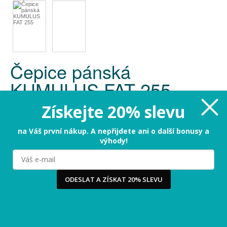
Čepice pánská
KUMULUS FAT 255
Získejte 20% slevu
Kód:
D38-33-40
| Značka:
Diverse
Barevné varianty a velikosti
na Váš první nákup. A nepřijdete ani o další bonusy a
výhody!
Základní
Milujeme cookies!
Používáme cookies, abychom vám nabídli ten nejlepší
zážitek na našem webu a obsah, který vás opravdu
377 Kč
Cena:
zajímá. Když souhlasíte s cookies, souhlasíte s tím, že
ODESLAT A ZÍSKAT 20% SLEVU
vás můžeme potěšit tou nejlepší verzí naší stránky.
Více
...
Omlouváme se, tento produkt není momentálně dostupný
Ano, chci nejlepší zážitek!
Raději ne