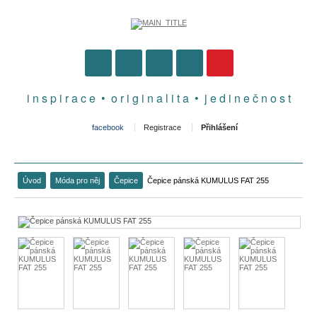
i n s p i r a c e • o r i g i n a l i t a • j e d i n e č n o s t
facebook
Registrace
Přihlášení
Úvod
Móda pro něj
Čepice
Čepice pánská KUMULUS FAT 255