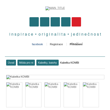
i n s p i r a c e • o r i g i n a l i t a • j e d i n e č n o s t
facebook
Registrace
Přihlášení
Úvod
Móda pro ni
Kabelky, batohy
Kabelka KOMBI