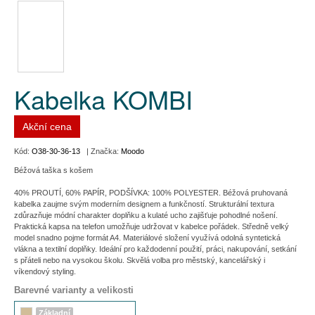
Kabelka KOMBI
Akční cena
Kód:
O38-30-36-13
| Značka:
Moodo
Béžová taška s košem
40% PROUTÍ, 60% PAPÍR, PODŠÍVKA: 100% POLYESTER. Béžová pruhovaná
kabelka zaujme svým moderním designem a funkčností. Strukturální textura
zdůrazňuje módní charakter doplňku a kulaté ucho zajišťuje pohodlné nošení.
Praktická kapsa na telefon umožňuje udržovat v kabelce pořádek. Středně velký
model snadno pojme formát A4. Materiálové složení využívá odolná syntetická
vlákna a textilní doplňky. Ideální pro každodenní použití, práci, nakupování, setkání
s přáteli nebo na vysokou školu. Skvělá volba pro městský, kancelářský i
víkendový styling.
Barevné varianty a velikosti
Základní