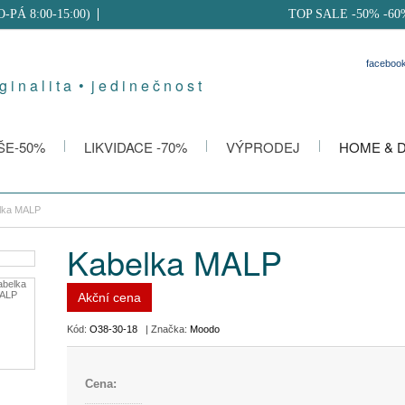
PO-PÁ 8:00-15:00)
TOP SALE -50% -60
faceboo
g i n a l i t a • j e d i n e č n o s t
ŠE-50%
LIKVIDACE -70%
VÝPRODEJ
HOME & 
lka MALP
Kabelka MALP
Akční cena
Kód:
O38-30-18
| Značka:
Moodo
Cena: