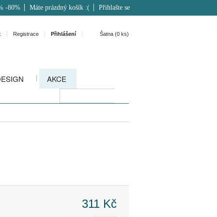
% -80%
Máte prázdný košík :(
Přihlašte se
k
Registrace
Přihlášení
Šatna (
0
ks)
DESIGN
AKCE
311 Kč