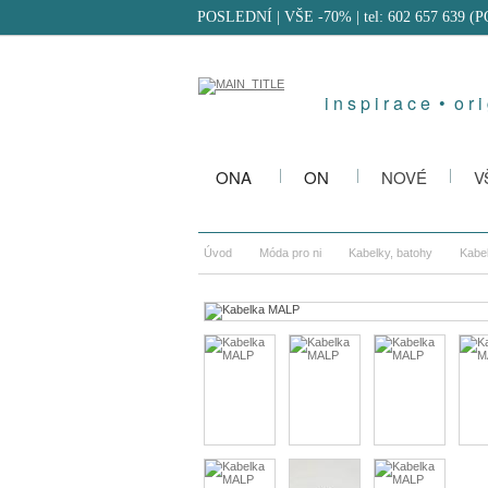
POSLEDNÍ | VŠE -70%
| tel: 602 657 639 (
i n s p i r a c e • o r i 
ONA
ON
NOVÉ
V
Úvod
Móda pro ni
Kabelky, batohy
Kabe