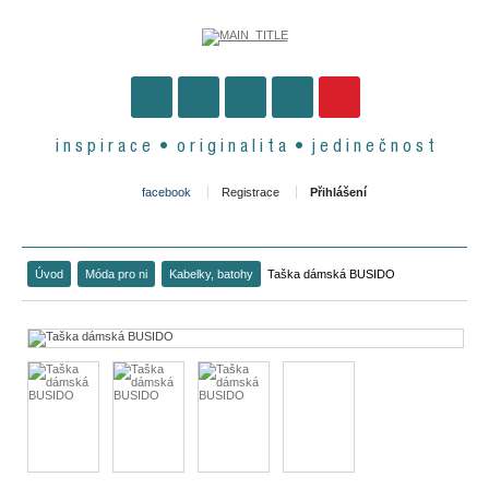
i n s p i r a c e • o r i g i n a l i t a • j e d i n e č n o s t
facebook
Registrace
Přihlášení
Úvod
Móda pro ni
Kabelky, batohy
Taška dámská BUSIDO