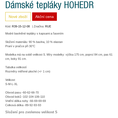
Dámské tepláky HOHEDR
Nové zboží
Akční cena
Kód:
R39-15-12-08
| Značka:
RUE
Modré bavlněné tepláky s kapsami a řasením
Složení materiálu: 90 % bavlna, 10 % elastan
Praní v pračce při 30°C
Modelka má na sobě velikost S. Míry modelky: výška 175 cm, poprsí 84 cm, pas 61
cm, boky 91 cm.
Tabulka velikostí
Rozměry měřené ploché (+/- 1 cm)
Velikost
S-M-L-XL
Obvod pasu -60-62-66-70
Obvod boků -102-104-106-110
Vnitřní délka nohy -66-69-69-69
Celková délka -89-92-93-93
Složení pro zvolenou velikost S