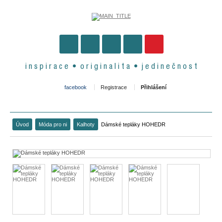
i n s p i r a c e • o r i g i n a l i t a • j e d i n e č n o s t
facebook
Registrace
Přihlášení
Úvod
Móda pro ni
Kalhoty
Dámské tepláky HOHEDR