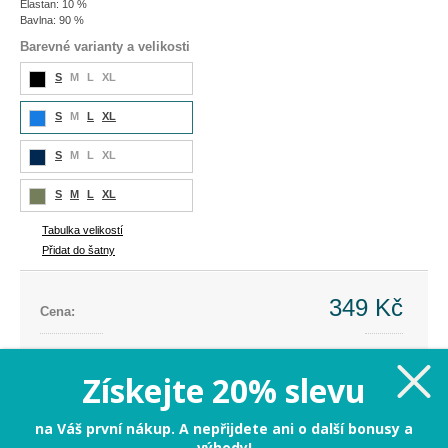
Elastan: 10 %
Bavlna: 90 %
Barevné varianty a velikosti
S
M
L
XL
S
M
L
XL
S
M
L
XL
S
M
L
XL
Tabulka velikostí
Přidat do šatny
349 Kč
Cena:
Cena dříve:
899 Kč
Ušetříte:
-550 Kč (-61%)
Získejte 20% slevu
S
na Váš první nákup. A nepřijdete ani o další bonusy a
výhody!