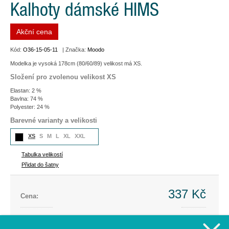
Kalhoty dámské HIMS
Akční cena
Kód:
O36-15-05-11
| Značka:
Moodo
Modelka je vysoká 178cm (80/60/89) velikost má XS.
Složení pro zvolenou velikost XS
Elastan: 2 %
Bavlna: 74 %
Polyester: 24 %
Barevné varianty a velikosti
XS
S
M
L
XL
XXL
Tabulka velikostí
Přidat do šatny
337 Kč
Cena:
Cena dříve:
1 199 Kč
Ušetříte:
-862 Kč (-72%)