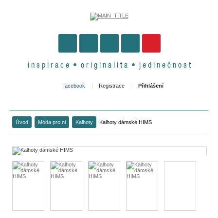
i n s p i r a c e • o r i g i n a l i t a • j e d i n e č n o s t
facebook
Registrace
Přihlášení
Úvod
Móda pro ni
Kalhoty
Kalhoty dámské HIMS