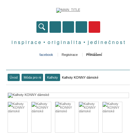
i n s p i r a c e • o r i g i n a l i t a • j e d i n e č n o s t
facebook
Registrace
Přihlášení
Úvod
Móda pro ni
Kalhoty
Kalhoty KONNY dámské