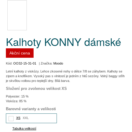
Kalhoty KONNY dámské
Akční cena
Kód:
OO32-15-31-01
| Značka:
Moodo
Letní kalhoty z viskózy. Lehce zkosené nohy o délce 7/8 se záhybem. Kalhoty se
zipem a knoflíkem. Vysoký pas s vlnitostí je jedním z hitů sezóny. Volný baggy střih
je skvělou volbou pro teplejší dny. Bílá barva.
Složení pro zvolenou velikost XS
Polyester: 15 %
Viskóza: 85 %
Barevné varianty a velikosti
XS
XXL
Tabulka velikostí