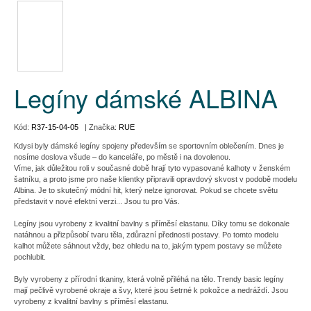
Legíny dámské ALBINA
Kód:
R37-15-04-05
| Značka:
RUE
Kdysi byly dámské legíny spojeny především se sportovním oblečením. Dnes je
nosíme doslova všude – do kanceláře, po městě i na dovolenou.
Víme, jak důležitou roli v současné době hrají tyto vypasované kalhoty v ženském
šatníku, a proto jsme pro naše klientky připravili opravdový skvost v podobě modelu
Albina. Je to skutečný módní hit, který nelze ignorovat. Pokud se chcete světu
představit v nové efektní verzi... Jsou tu pro Vás.
Legíny jsou vyrobeny z kvalitní bavlny s příměsí elastanu. Díky tomu se dokonale
natáhnou a přizpůsobí tvaru těla, zdůrazní přednosti postavy. Po tomto modelu
kalhot můžete sáhnout vždy, bez ohledu na to, jakým typem postavy se můžete
pochlubit.
Byly vyrobeny z přírodní tkaniny, která volně přiléhá na tělo. Trendy basic legíny
mají pečlivě vyrobené okraje a švy, které jsou šetrné k pokožce a nedráždí. Jsou
vyrobeny z kvalitní bavlny s příměsí elastanu.