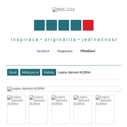
i n s p i r a c e • o r i g i n a l i t a • j e d i n e č n o s t
facebook
Registrace
Přihlášení
Úvod
Móda pro ni
Kalhoty
Legíny dámské ALBINA