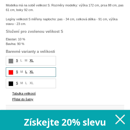
Modelka má na sobě velikost S. Rozměry modelky: výška 172 cm, prsa 88 cm, pas
61 cm, boky 92 cm.
Legíny velikosti S měřeny naplocho: pas - 34 cm, celková délka - 91 cm, výška
stavu - 23 cm.
Složení pro zvolenou velikost S
Elastan: 10 %
Bavlna: 90 %
Barevné varianty a velikosti
S
L
M
XL
S
M
L
XL
S
M
L
XL
Tabulka velikostí
Přidat do šatny
399 Kč
Cena:
Získejte 20% slevu