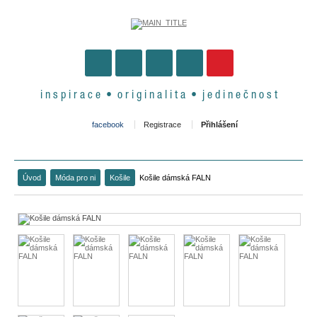
i n s p i r a c e • o r i g i n a l i t a • j e d i n e č n o s t
facebook
Registrace
Přihlášení
Úvod
Móda pro ni
Košile
Košile dámská FALN