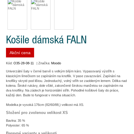
Košile dámská FALN
Akční cena
Kód:
O35-28-08-11
| Značka:
Moodo
Univerzální šaty v černé barvě s velkým bílým káro. Vypasovaný výstřih s
klasickým límečkem se zapínáním na knoflík. V pase zavazování. Zapínání na
knoflíky skryté pod lištou. Jednoduchý, volný střih se zaobleným lemem. Délka nad
kolena. Široké rukávy, dole všité, zakončené širokou manžetou se zapínáním na
dva knoflíky. Na zádech je horizontální střih. Pohodlné košilové šaty do práce,
každý den. Bude to fungovat v mnoha situacích.
Modelka je vysoká 176cm (82/60/88,) velikost má XS.
Složení pro zvolenou velikost XS
Bavlna: 35 %
Polyester: 65 %
Barevné varianty a velikosti