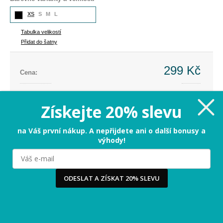
XS
S
M
L
Tabulka velikostí
Přidat do šatny
299 Kč
Cena:
Cena dříve:
799 Kč
Ušetříte:
-500 Kč (-63%)
Získejte 20% slevu
XS - poslední kus
na Váš první nákup. A nepřijdete ani o další bonusy a
výhody!
PŘIDAT DO KOŠÍKU
Milujeme cookies!
ODESLAT A ZÍSKAT 20% SLEVU
Tabulka velikostí
Používáme cookies, abychom vám nabídli ten nejlepší
zážitek na našem webu a obsah, který vás opravdu
zajímá. Když souhlasíte s cookies, souhlasíte s tím, že
3-5 dnů
Termín odeslání:
vás můžeme potěšit tou nejlepší verzí naší stránky.
Více
...
Vrácení jen za 29 Kč
-
přidejte si do košíku