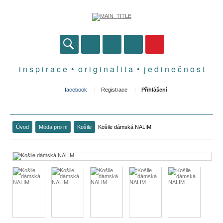
i n s p i r a c e • o r i g i n a l i t a • j e d i n e č n o s t
facebook
Registrace
Přihlášení
Úvod
Móda pro ni
Košile
Košile dámská NALIM