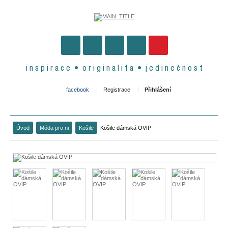
i n s p i r a c e • o r i g i n a l i t a • j e d i n e č n o s t
facebook
Registrace
Přihlášení
Úvod
Móda pro ni
Košile
Košile dámská OVIP