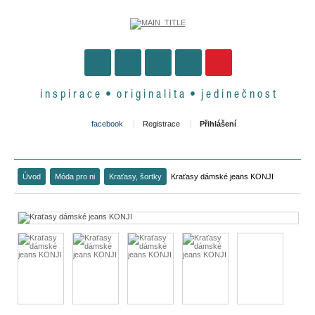
i n s p i r a c e • o r i g i n a l i t a • j e d i n e č n o s t
facebook
Registrace
Přihlášení
Úvod
Móda pro ni
Kraťasy, šortky
Kraťasy dámské jeans KONJI