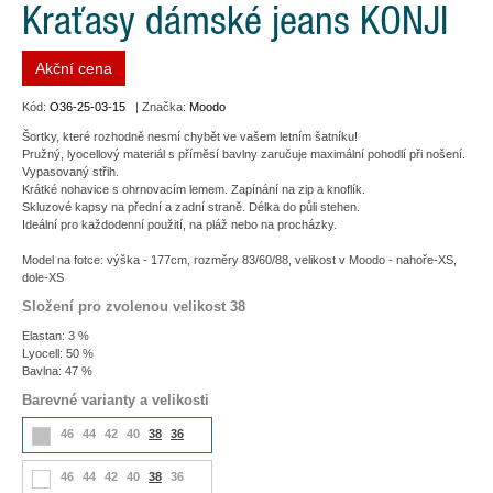
Kraťasy dámské jeans KONJI
Akční cena
Kód:
O36-25-03-15
| Značka:
Moodo
Šortky, které rozhodně nesmí chybět ve vašem letním šatníku!
Pružný, lyocellový materiál s příměsí bavlny zaručuje maximální pohodlí při nošení.
Vypasovaný střih.
Krátké nohavice s ohrnovacím lemem. Zapínání na zip a knoflík.
Skluzové kapsy na přední a zadní straně. Délka do půli stehen.
Ideální pro každodenní použití, na pláž nebo na procházky.
Model na fotce: výška - 177cm, rozměry 83/60/88, velikost v Moodo - nahoře-XS,
dole-XS
Složení pro zvolenou velikost 38
Elastan: 3 %
Lyocell: 50 %
Bavlna: 47 %
Barevné varianty a velikosti
46
44
42
40
38
36
46
44
42
40
38
36