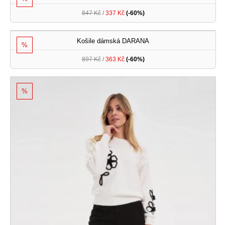
847 Kč
/
337 Kč
(-60%)
Košile dámská DARANA
%
897 Kč
/
363 Kč
(-60%)
%