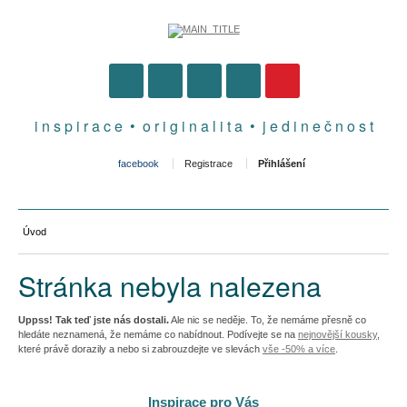
i n s p i r a c e • o r i g i n a l i t a • j e d i n e č n o s t
facebook
Registrace
Přihlášení
Úvod
Stránka nebyla nalezena
Uppss! Tak teď jste nás dostali.
Ale nic se neděje. To, že nemáme přesně co
hledáte neznamená, že nemáme co nabídnout. Podívejte se na
nejnovější kousky
,
které právě dorazily a nebo si zabrouzdejte ve slevách
vše -50% a více
.
Inspirace pro Vás