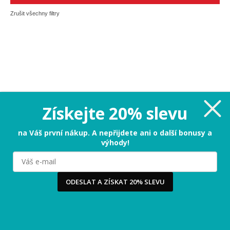
Zrušit všechny filtry
Získejte 20% slevu
na Váš první nákup. A nepřijdete ani o další bonusy a
výhody!
Milujeme cookies!
Používáme cookies, abychom vám nabídli ten nejlepší
zážitek na našem webu a obsah, který vás opravdu
zajímá. Když souhlasíte s cookies, souhlasíte s tím, že
ODESLAT A ZÍSKAT 20% SLEVU
vás můžeme potěšit tou nejlepší verzí naší stránky.
Více
...
Ano, chci nejlepší zážitek!
Raději ne