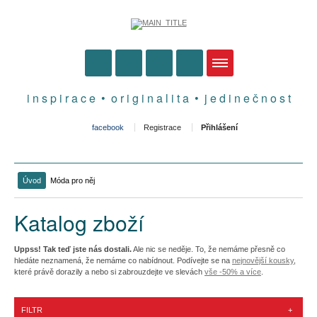
i n s p i r a c e • o r i g i n a l i t a • j e d i n e č n o s t
facebook
Registrace
Přihlášení
Úvod
Móda pro něj
Katalog zboží
Uppss! Tak teď jste nás dostali.
Ale nic se neděje. To, že nemáme přesně co
hledáte neznamená, že nemáme co nabídnout. Podívejte se na
nejnovější kousky
,
které právě dorazily a nebo si zabrouzdejte ve slevách
vše -50% a více
.
FILTR
+