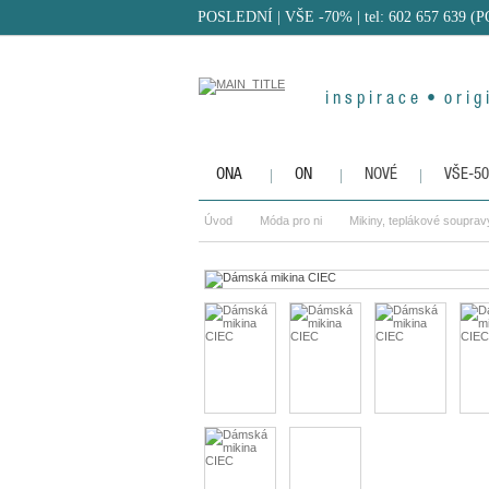
POSLEDNÍ | VŠE -70%
| tel: 602 657 639 (
i n s p i r a c e • o r i g i
ONA
ON
NOVÉ
VŠE-5
Úvod
Móda pro ni
Mikiny, teplákové souprav