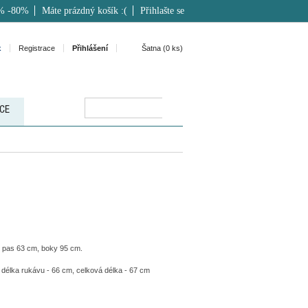
% -80%
Máte prázdný košík :(
Přihlašte se
k
Registrace
Přihlášení
Šatna (
0
ks)
CE
, pas 63 cm, boky 95 cm.
 délka rukávu - 66 cm, celková délka - 67 cm