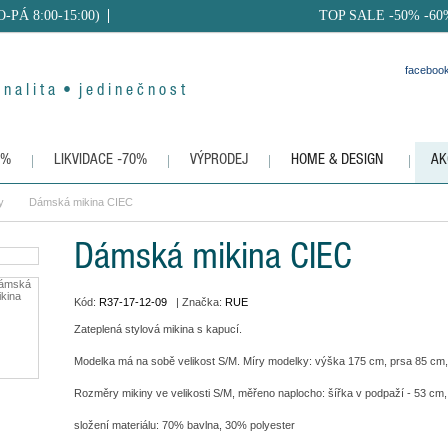
PO-PÁ 8:00-15:00)
TOP SALE -50% -60
faceboo
 n a l i t a • j e d i n e č n o s t
0%
LIKVIDACE -70%
VÝPRODEJ
HOME & DESIGN
AK
y
Dámská mikina CIEC
Dámská mikina CIEC
Kód:
R37-17-12-09
| Značka:
RUE
Zateplená stylová mikina s kapucí.
Modelka má na sobě velikost S/M. Míry modelky: výška 175 cm, prsa 85 cm
Rozměry mikiny ve velikosti S/M, měřeno naplocho: šířka v podpaží - 53 cm,
složení materiálu: 70% bavlna, 30% polyester