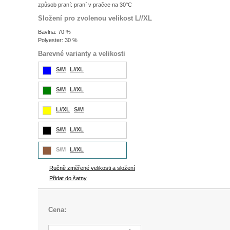
způsob praní: praní v pračce na 30°C
Složení pro zvolenou velikost L//XL
Bavlna: 70 %
Polyester: 30 %
Barevné varianty a velikosti
S/M
L//XL
S/M
L//XL
L//XL
S/M
S/M
L//XL
S/M
L//XL
Ručně změřené velikosti a složení
Přidat do šatny
Cena: