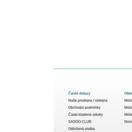
Časté dotazy
Oble
Naše prodejna / výdejna
Móda
Obchodní podmínky
Móda
Často kladené otázky
Módn
SASOO CLUB
Novi
Odložená platba