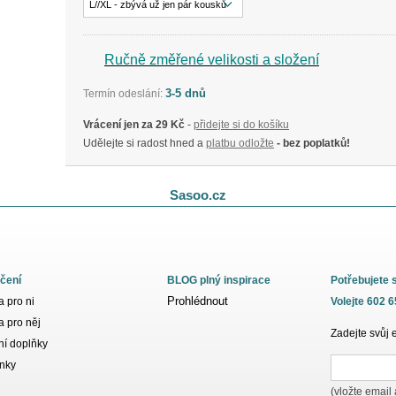
L//XL - zbývá už jen pár kousků
Ručně změřené velikosti a složení
3-5 dnů
Termín odeslání:
Vrácení jen za 29 Kč
-
přidejte si do košíku
Udělejte si radost hned a
platbu odložte
- bez poplatků!
Sasoo.cz
čení
BLOG plný inspirace
Potřebujete 
Prohlédnout
 pro ni
Volejte 602 
 pro něj
Zadejte svůj 
í doplňky
nky
(vložte email