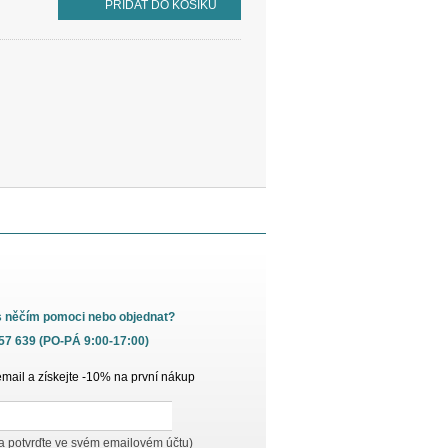
PŘIDAT DO KOŠÍKU
s něčím pomoci nebo objednat?
657 639 (PO-PÁ 9:00-17:00)
email a získejte -10% na první nákup
 a potvrďte ve svém emailovém účtu)