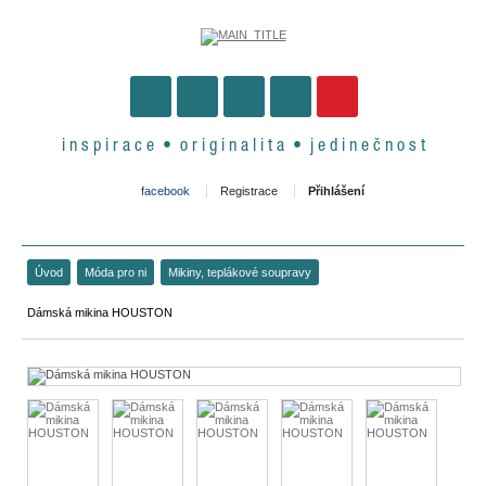
i n s p i r a c e • o r i g i n a l i t a • j e d i n e č n o s t
facebook
Registrace
Přihlášení
Úvod
Móda pro ni
Mikiny, teplákové soupravy
Dámská mikina HOUSTON