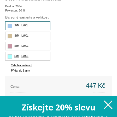
Bavlna: 70 %
Polyester: 30 %
Barevné varianty a velikosti
S/M
L//XL
S/M
L//XL
S/M
L//XL
S/M
L//XL
Tabulka velikostí
Přidat do šatny
447 Kč
Cena:
Cena dříve:
1 199 Kč
Ušetříte:
-752 Kč (-63%)
Získejte 20% slevu
S/M