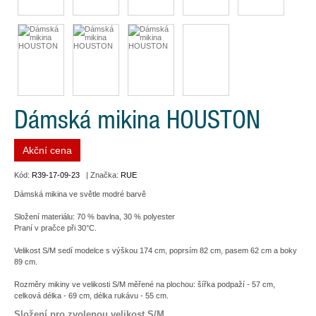
Dámská mikina HOUSTON
Akční cena
Kód:
R39-17-09-23
| Značka:
RUE
Dámská mikina ve světle modré barvě
Složení materiálu: 70 % bavlna, 30 % polyester
Praní v pračce při 30°C.
Velikost S/M sedí modelce s výškou 174 cm, poprsím 82 cm, pasem 62 cm a boky
89 cm.
Rozměry mikiny ve velikosti S/M měřené na plochou: šířka podpaží - 57 cm,
celková délka - 69 cm, délka rukávu - 55 cm.
Složení pro zvolenou velikost S/M