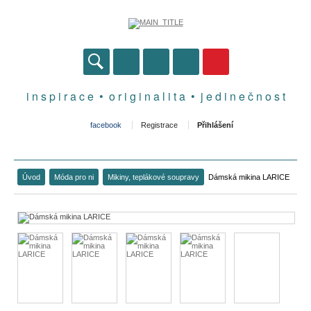
i n s p i r a c e • o r i g i n a l i t a • j e d i n e č n o s t
facebook
Registrace
Přihlášení
Úvod
Móda pro ni
Mikiny, teplákové soupravy
Dámská mikina LARICE