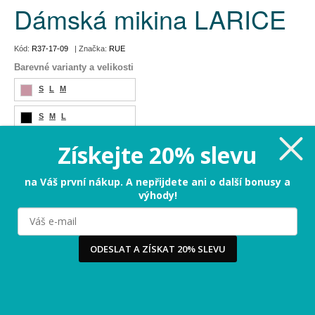
Dámská mikina LARICE
Kód:
R37-17-09
| Značka:
RUE
Barevné varianty a velikosti
S
L
M
S
M
L
Získejte 20% slevu
649 Kč
Cena:
na Váš první nákup. A nepřijdete ani o další bonusy a
Omlouváme se, tento produkt není momentálně dostupný
výhody!
Milujeme cookies!
Používáme cookies, abychom vám nabídli ten nejlepší
zážitek na našem webu a obsah, který vás opravdu
zajímá. Když souhlasíte s cookies, souhlasíte s tím, že
ODESLAT A ZÍSKAT 20% SLEVU
vás můžeme potěšit tou nejlepší verzí naší stránky.
Více
...
Ano, chci nejlepší zážitek!
Raději ne