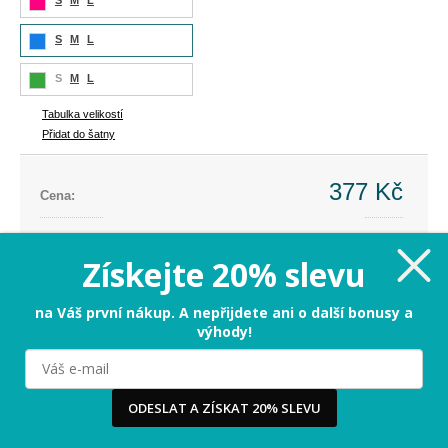
S
M
L
S
M
L
S
M
L
Tabulka velikostí
Přidat do šatny
377 Kč
Cena:
Cena dříve:
899 Kč
Ušetříte:
-522 Kč (-58%)
Získejte 20% slevu
S
na Váš první nákup. A nepřijdete ani o další bonusy a
výhody!
PŘIDAT DO KOŠÍKU
Milujeme cookies!
ODESLAT A ZÍSKAT 20% SLEVU
Tabulka velikostí
Používáme cookies, abychom vám nabídli ten nejlepší
zážitek na našem webu a obsah, který vás opravdu
zajímá. Když souhlasíte s cookies, souhlasíte s tím, že