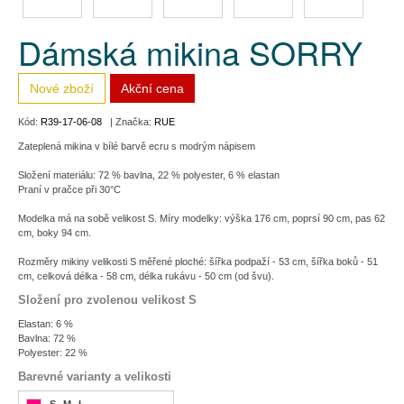
Dámská mikina SORRY
Nové zboží
Akční cena
Kód:
R39-17-06-08
| Značka:
RUE
Zateplená mikina v bílé barvě ecru s modrým nápisem
Složení materiálu: 72 % bavlna, 22 % polyester, 6 % elastan
Praní v pračce při 30°C
Modelka má na sobě velikost S. Míry modelky: výška 176 cm, poprsí 90 cm, pas 62
cm, boky 94 cm.
Rozměry mikiny velikosti S měřené ploché: šířka podpaží - 53 cm, šířka boků - 51
cm, celková délka - 58 cm, délka rukávu - 50 cm (od švu).
Složení pro zvolenou velikost S
Elastan: 6 %
Bavlna: 72 %
Polyester: 22 %
Barevné varianty a velikosti