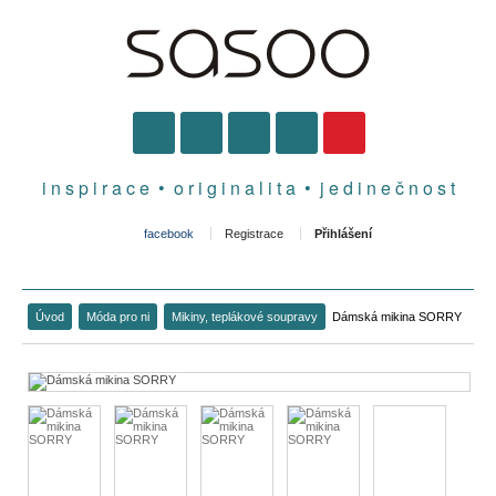
i n s p i r a c e • o r i g i n a l i t a • j e d i n e č n o s t
facebook
Registrace
Přihlášení
Úvod
Móda pro ni
Mikiny, teplákové soupravy
Dámská mikina SORRY