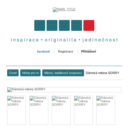
i n s p i r a c e • o r i g i n a l i t a • j e d i n e č n o s t
facebook
Registrace
Přihlášení
Úvod
Móda pro ni
Mikiny, teplákové soupravy
Dámská mikina SORRY