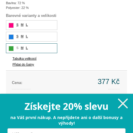
Bavlna: 72 %
Polyester: 22 %
Barevné varianty a velikosti
S
M
L
S
M
L
S
M
L
Tabulka velikostí
Přidat do šatny
377 Kč
Cena:
Cena dříve:
899 Kč
Ušetříte:
-522 Kč (-58%)
Získejte 20% slevu
M - poslední kus
na Váš první nákup. A nepřijdete ani o další bonusy a
výhody!
PŘIDAT DO KOŠÍKU