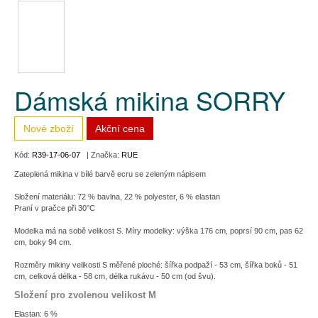
Dámská mikina SORRY
Nové zboží
Akční cena
Kód:
R39-17-06-07
| Značka:
RUE
Zateplená mikina v bílé barvě ecru se zeleným nápisem
Složení materiálu: 72 % bavlna, 22 % polyester, 6 % elastan
Praní v pračce při 30°C
Modelka má na sobě velikost S. Míry modelky: výška 176 cm, poprsí 90 cm, pas 62
cm, boky 94 cm.
Rozměry mikiny velikosti S měřené ploché: šířka podpaží - 53 cm, šířka boků - 51
cm, celková délka - 58 cm, délka rukávu - 50 cm (od švu).
Složení pro zvolenou velikost M
Elastan: 6 %