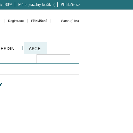
% -80%
Máte prázdný košík :(
Přihlašte se
k
Registrace
Přihlášení
Šatna (
0
ks)
DESIGN
AKCE
Y