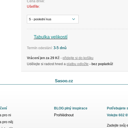
Cena dříve:
Ušetříte:
S - poslední kus
Tabulka velikostí
3-5 dnů
Termín odeslání:
Vrácení jen za 29 Kč
-
přidejte si do košíku
Udělejte si radost hned a
platbu odložte
- bez poplatků!
Sasoo.cz
čení
BLOG plný inspirace
Potřebujete 
Prohlédnout
 pro ni
Volejte 602 
 pro něj
Zadejte svůj 