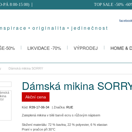
PO-PÁ 8:00-15:00)
TOP SALE -50% -60
faceboo
 n s p i r a c e • o r i g i n a l i t a • j e d i n e č n o s t
ŠE-50%
LIKVIDACE -70%
VÝPRODEJ
HOME & 
y
Dámská mikina SORRY
Dámská mikina SORR
Akční cena
Kód:
R39-17-06-34
| Značka:
RUE
Zateplená mikina v bílé barvě ecru s růžovým nápisem
Složení materiálu: 72 % bavlna, 22 % polyester, 6 % elastan
Praní v pračce při 30°C