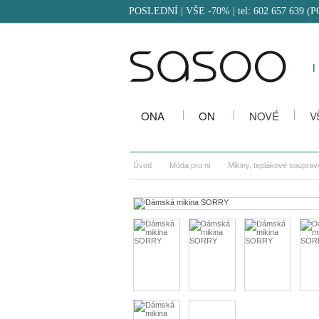
POSLEDNÍ | VŠE -70%
| tel: 602 657 639 (
i
ONA
ON
NOVÉ
V
Úvod
Móda pro ni
Mikiny, teplákové souprav