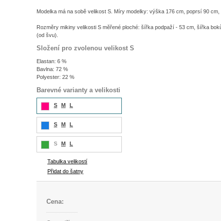
Modelka má na sobě velikost S. Míry modelky: výška 176 cm, poprsí 90 cm,
Rozměry mikiny velikosti S měřené ploché: šířka podpaží - 53 cm, šířka bok
(od švu).
Složení pro zvolenou velikost S
Elastan: 6 %
Bavlna: 72 %
Polyester: 22 %
Barevné varianty a velikosti
S
M
L
S
M
L
S
M
L
Tabulka velikostí
Přidat do šatny
Cena: