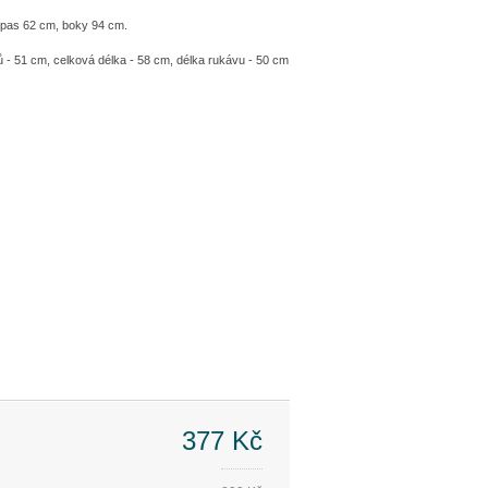
 pas 62 cm, boky 94 cm.
ů - 51 cm, celková délka - 58 cm, délka rukávu - 50 cm
377 Kč