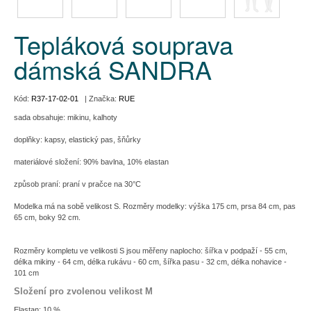
Tepláková souprava
dámská SANDRA
Kód:
R37-17-02-01
| Značka:
RUE
sada obsahuje: mikinu, kalhoty
doplňky: kapsy, elastický pas, šňůrky
materiálové složení: 90% bavlna, 10% elastan
způsob praní: praní v pračce na 30°C
Modelka má na sobě velikost S. Rozměry modelky: výška 175 cm, prsa 84 cm, pas
65 cm, boky 92 cm.
Rozměry kompletu ve velikosti S jsou měřeny naplocho: šířka v podpaží - 55 cm,
délka mikiny - 64 cm, délka rukávu - 60 cm, šířka pasu - 32 cm, délka nohavice -
101 cm
Složení pro zvolenou velikost M
Elastan: 10 %