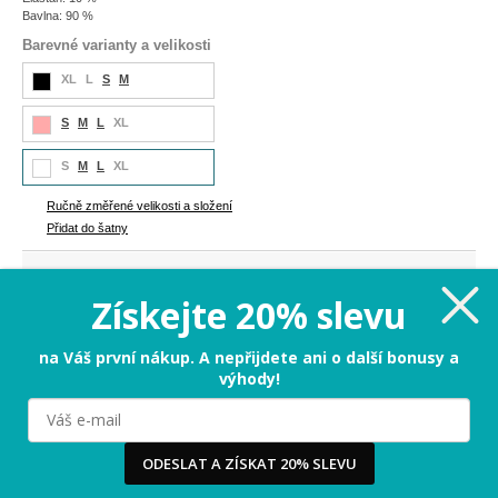
Bavlna: 90 %
Barevné varianty a velikosti
XL
L
S
M
S
M
L
XL
S
M
L
XL
Ručně změřené velikosti a složení
Přidat do šatny
1 299 Kč
Cena:
Získejte 20% slevu
M
na Váš první nákup. A nepřijdete ani o další bonusy a
výhody!
PŘIDAT DO KOŠÍKU
Milujeme cookies!
ODESLAT A ZÍSKAT 20% SLEVU
Ručně změřené velikosti a složení
Používáme cookies, abychom vám nabídli ten nejlepší
zážitek na našem webu a obsah, který vás opravdu