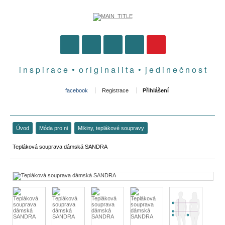
i n s p i r a c e • o r i g i n a l i t a • j e d i n e č n o s t
facebook
Registrace
Přihlášení
Úvod
Móda pro ni
Mikiny, teplákové soupravy
Tepláková souprava dámská SANDRA