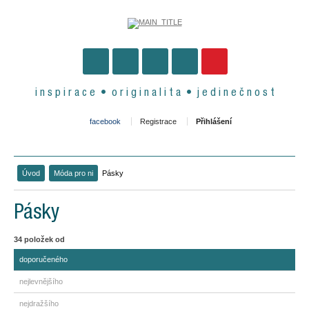
i n s p i r a c e • o r i g i n a l i t a • j e d i n e č n o s t
facebook
Registrace
Přihlášení
Úvod
Móda pro ni
Pásky
Pásky
34
položek od
doporučeného
nejlevnějšího
nejdražšího