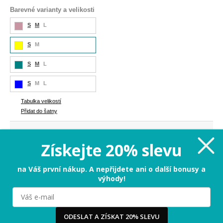
Barevné varianty a velikosti
S
M
L
S
M
S
M
L
S
M
L
Tabulka velikostí
Přidat do šatny
589 Kč
Cena:
Získejte 20% slevu
S - zbývá už jen pár kousků
na Váš první nákup. A nepřijdete ani o další bonusy a
výhody!
PŘIDAT DO KOŠÍKU
Milujeme cookies!
ODESLAT A ZÍSKAT 20% SLEVU
Tabulka velikostí
Používáme cookies, abychom vám nabídli ten nejlepší