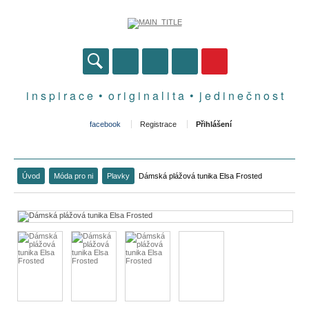
i n s p i r a c e • o r i g i n a l i t a • j e d i n e č n o s t
facebook
Registrace
Přihlášení
Úvod
Móda pro ni
Plavky
Dámská plážová tunika Elsa Frosted